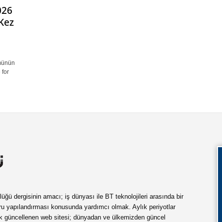
026
Kez
münün
 for
ü dergisinin amacı; iş dünyası ile BT teknolojileri arasında bir
ru yapılandırması konusunda yardımcı olmak. Aylık periyotlar
ük güncellenen web sitesi; dünyadan ve ülkemizden güncel