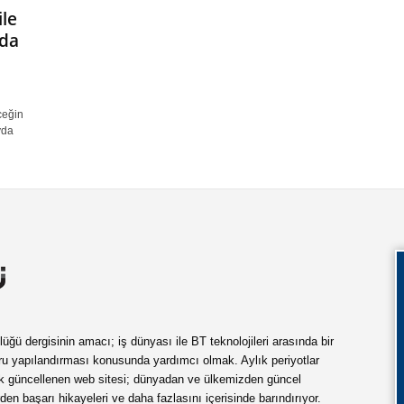
ile
’da
ceğin
yda
ü dergisinin amacı; iş dünyası ile BT teknolojileri arasında bir
ru yapılandırması konusunda yardımcı olmak. Aylık periyotlar
ük güncellenen web sitesi; dünyadan ve ülkemizden güncel
rden başarı hikayeleri ve daha fazlasını içerisinde barındırıyor.