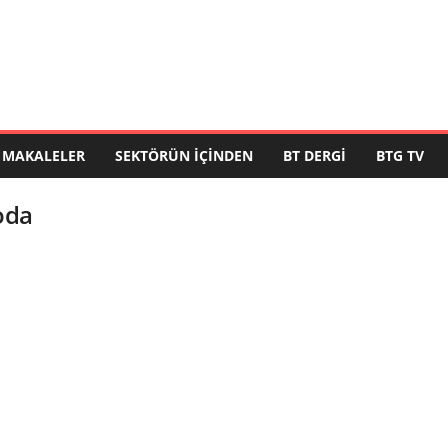
MAKALELER
SEKTÖRÜN İÇINDEN
BT DERGI
BTG TV
oda