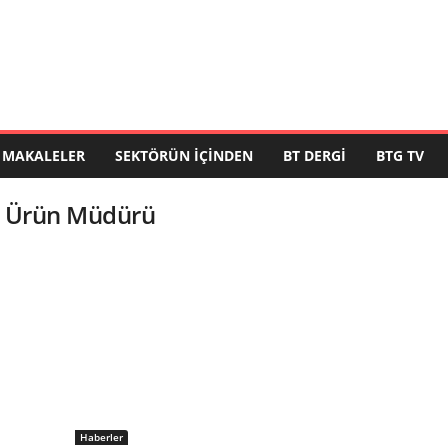
MAKALELER
SEKTÖRÜN İÇINDEN
BT DERGI
BTG TV
ye Ürün Müdürü
Haberler