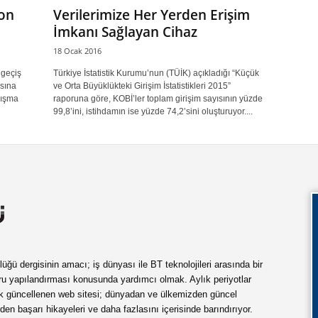
on
Verilerimize Her Yerden Erişim
İmkanı Sağlayan Cihaz
18 Ocak 2016
 geçiş
Türkiye İstatistik Kurumu’nun (TÜİK) açıkladığı “Küçük
asına
ve Orta Büyüklükteki Girişim İstatistikleri 2015”
lışma
raporuna göre, KOBİ’ler toplam girişim sayısının yüzde
99,8’ini, istihdamın ise yüzde 74,2’sini oluşturuyor....
ü dergisinin amacı; iş dünyası ile BT teknolojileri arasında bir
ru yapılandırması konusunda yardımcı olmak. Aylık periyotlar
ük güncellenen web sitesi; dünyadan ve ülkemizden güncel
rden başarı hikayeleri ve daha fazlasını içerisinde barındırıyor.