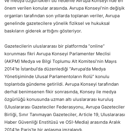
ve medya özgürlükleri bu nedenle Avrupa Konseyi’nde en
önem verilen konular arasında. Avrupa Konseyi’nin değişik
organları tarafından son yıllarda toplanan veriler, Avrupa
genelinde gazetecilere yönelik fiziksel ve hukuksal
baskıların giderek arttığını gösteriyor.
Gazetecilerin uluslararası bir platformda “online”
korunması fikri Avrupa Konseyi Parlamenter Meclisi
(AKPM) Medya ve Bilgi Toplumu Alt Komitesi’nin Mayıs
2014’te İstanbul’da düzenlediği “Avrupa’da Medya
Yönetişiminde Ulusal Parlamentoların Rolü” konulu
toplantıda gündeme getirildi. Avrupa Konseyi tarafından
derhal benimsenen fikir sonrasında, Konsey ile medya
özgürlüğü konusunda uzman altı uluslararası kuruluş
(Uluslararası Gazeteciler Federasyonu, Avrupa Gazeteciler
Birliği, Sınır Tanımayan Gazeteciler, Article 19, Uluslararası
Haber Güvenliği Enstitüsü ve OSI-Media) arasında Aralık
2014’te Paris’te bir anlaşma imzalandı.