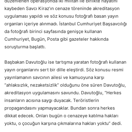
düzenlenen operasyonda iki militan ile birlikte hayatını
kaybeden Savcı Kiraz’ın cenaze töreninde akreditasyon
uygulaması yapıldı ve söz konusu fotoğrafı basan yayın
organları içeriye alınmadı. İstanbul Cumhuriyet Başsavcılığı
da fotoğrafı birinci sayfasında genişçe kullanan
Cumhuriyet, Bugün, Posta gibi gazeteler hakkında
soruşturma başlattı.
Başbakan Davutoğlu ise tartışma yaratan fotoğrafı kullanan
yayın organlarını sert bir dille eleştirdi. Söz konusu resmi
yayınlamanın savcının ailesi ve kamuoyuna karşı
“ahlaksızlık, nezaketsizlik” olduğunu öne süren Davutoğlu,
akreditasyon uygulamasını savundu. Davutoğlu, “Herkes
insanların acısına saygı duyacak. Teröristlerin
propagandasını yapmayacaklar. Bundan sonra herkes
dikkat edecek. Onları bugün o cenazeye katılma hakları
yoktu, o çocuğun karşına çıkmalarına hakları yoktu” dedi.