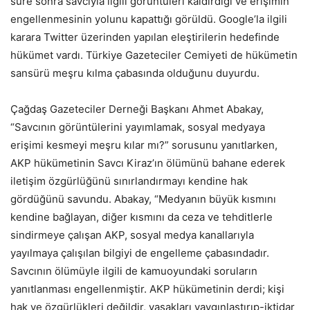
süre sonra savcıyla ilgili görüntüleri kaldırdığı ve erişimin
engellenmesinin yolunu kapattığı görüldü. Google’la ilgili
karara Twitter üzerinden yapılan eleştirilerin hedefinde
hükümet vardı. Türkiye Gazeteciler Cemiyeti de hükümetin
sansürü meşru kılma çabasında olduğunu duyurdu.
Çağdaş Gazeteciler Derneği Başkanı Ahmet Abakay,
“Savcının görüntülerini yayımlamak, sosyal medyaya
erişimi kesmeyi meşru kılar mı?” sorusunu yanıtlarken,
AKP hükümetinin Savcı Kiraz’ın ölümünü bahane ederek
iletişim özgürlüğünü sınırlandırmayı kendine hak
gördüğünü savundu. Abakay, “Medyanın büyük kısmını
kendine bağlayan, diğer kısmını da ceza ve tehditlerle
sindirmeye çalışan AKP, sosyal medya kanallarıyla
yayılmaya çalışılan bilgiyi de engelleme çabasındadır.
Savcının ölümüyle ilgili de kamuoyundaki soruların
yanıtlanması engellenmiştir. AKP hükümetinin derdi; kişi
hak ve özgürlükleri değildir, yasakları yaygınlaştırıp-iktidar