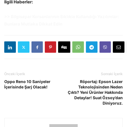
İlgili Haberler:
>> Bilgisayar Korsanlarının Sıklıkla Kullandığı Yazılımlar:
Bunlara Mutlaka Dikkat Edin
Önceki İçerik
Sonraki İçerik
Oppo Reno 10 Saniyeler
Röportaj: Epson Lazer
İçerisinde Şarj Olacak!
Teknolojisinden Neden
Çıktı? Yeni Ürünler Hakkında
Detaylar! Suat Özsoy’dan
Diniyoruz.