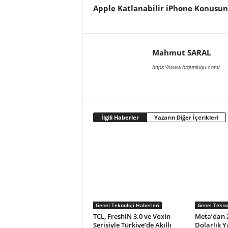
Apple Katlanabilir iPhone Konusund
Mahmut SARAL
https://www.btgunlugu.com/
İlgili Haberler
Yazarın Diğer İçerikleri
Genel Teknoloji Haberleri
Genel Teknol
TCL, FreshIN 3.0 ve VoxIn
Meta’dan 
Serisiyle Türkiye’de Akıllı
Dolarlık 