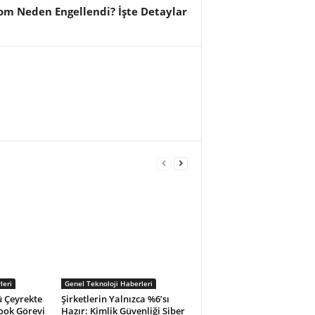
com Neden Engellendi? İşte Detaylar
leri
Genel Teknoloji Haberleri
 Çeyrekte
Şirketlerin Yalnızca %6’sı
Cook Görevi
Hazır: Kimlik Güvenliği Siber