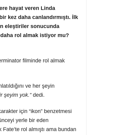
tere hayat veren Linda
bir kez daha canlandırmıştı. İlk
n eleştiriler sonucunda
 daha rol almak istiyor mu?
erminator filminde rol almak
latıldığını ve her şeyin
ir şeyim yok.”
dedi.
karakter için “ikon” benzetmesi
ünceyi yerle bir eden
k Fate’te rol almıştı ama bundan