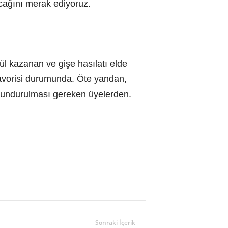
acağını merak ediyoruz.
dül kazanan ve gişe hasılatı elde
favorisi durumunda. Öte yandan,
bulundurulması gereken üyelerden.
Sonraki İçerik