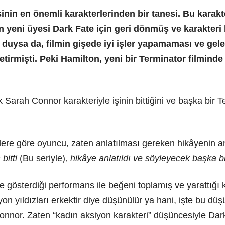
inin en önemli karakterlerinden bir tanesi. Bu karak
en yeni üyesi Dark Fate için geri dönmüş ve karakteri 
ysa da, filmin gişede iyi işler yapamaması ve gele
irmişti. Peki Hamilton, yeni bir Terminator filminde
Sarah Connor karakteriyle işinin bittiğini ve başka bir T
ilere göre oyuncu, zaten anlatılması gereken hikâyenin an
bitti
(Bu seriyle)
, hikâye anlatıldı ve söyleyecek başka b
e gösterdiği performans ile beğeni toplamış ve yarattığı 
on yıldızları erkektir diye düşünülür ya hani, işte bu düş
Connor. Zaten “kadın aksiyon karakteri” düşüncesiyle Dar