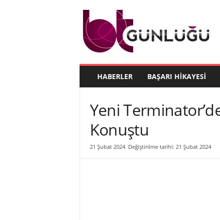
B
T
G
ü
n
l
ü
HABERLER
BAŞARI HIKAYESI
ğ
ü
Yeni Terminator’d
Konuştu
21 Şubat 2024
Değiştirilme tarihi: 21 Şubat 2024