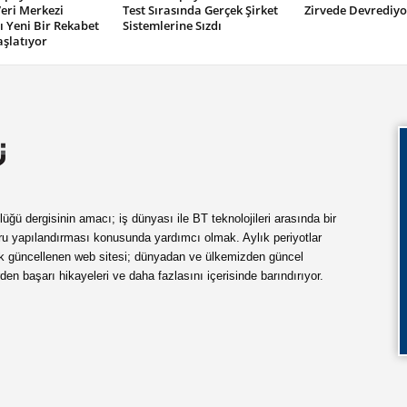
eri Merkezi
Test Sırasında Gerçek Şirket
Zirvede Devrediyo
ı Yeni Bir Rekabet
Sistemlerine Sızdı
şlatıyor
ü dergisinin amacı; iş dünyası ile BT teknolojileri arasında bir
ru yapılandırması konusunda yardımcı olmak. Aylık periyotlar
ük güncellenen web sitesi; dünyadan ve ülkemizden güncel
rden başarı hikayeleri ve daha fazlasını içerisinde barındırıyor.