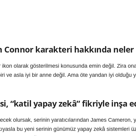
h Connor karakteri hakkında nele
ikon olarak gösterilmesi konusunda emin değil. Zira ona g
ri ve asla iyi bir anne değil. Ama öte yandan iyi olduğu ya
, “katil yapay zekâ” fikriyle inşa ed
cek olursak, serinin yaratıcılarından James Cameron, ye
ye kıyasla bu yeni serinin günümüz yapay zekâ sistemleri üz