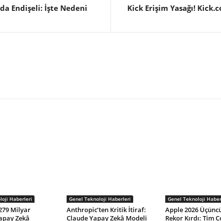
a Endişeli: İşte Nedeni
Kick Erişim Yasağı! Kick.
oji Haberleri
Genel Teknoloji Haberleri
Genel Teknoloji Haber
279 Milyar
Anthropic’ten Kritik İtiraf:
Apple 2026 Üçüncü
Yapay Zekâ
Claude Yapay Zekâ Modeli
Rekor Kırdı: Tim 