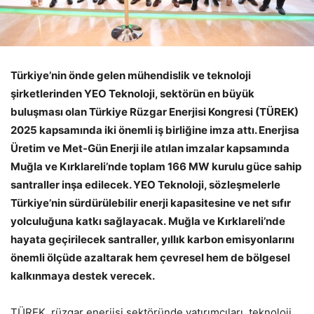
Türkiye’nin önde gelen mühendislik ve teknoloji
şirketlerinden YEO Teknoloji, sektörün en büyük
buluşması olan Türkiye Rüzgar Enerjisi Kongresi (TÜREK)
2025 kapsamında iki önemli iş birliğine imza attı. Enerjisa
Üretim ve Met-Gün Enerji ile atılan imzalar kapsamında
Muğla ve Kırklareli’nde toplam 166 MW kurulu güce sahip
santraller inşa edilecek. YEO Teknoloji, sözleşmelerle
Türkiye’nin sürdürülebilir enerji kapasitesine ve net sıfır
yolculuğuna katkı sağlayacak. Muğla ve Kırklareli’nde
hayata geçirilecek santraller, yıllık karbon emisyonlarını
önemli ölçüde azaltarak hem çevresel hem de bölgesel
kalkınmaya destek verecek.
TÜREK, rüzgar enerjisi sektöründe yatırımcıları, teknoloji