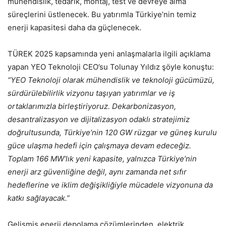
mühendislik, tedarik, montaj, test ve devreye alma
süreçlerini üstlenecek. Bu yatırımla Türkiye’nin temiz
enerji kapasitesi daha da güçlenecek.
TÜREK 2025 kapsamında yeni anlaşmalarla ilgili açıklama
yapan YEO Teknoloji CEO’su Tolunay Yıldız şöyle konuştu:
“YEO Teknoloji olarak mühendislik ve teknoloji gücümüzü,
sürdürülebilirlik vizyonu taşıyan yatırımlar ve iş
ortaklarımızla birleştiriyoruz. Dekarbonizasyon,
desantralizasyon ve dijitalizasyon odaklı stratejimiz
doğrultusunda, Türkiye’nin 120 GW rüzgar ve güneş kurulu
güce ulaşma hedefi için çalışmaya devam edeceğiz.
Toplam 166 MW’lık yeni kapasite, yalnızca Türkiye’nin
enerji arz güvenliğine değil, aynı zamanda net sıfır
hedeflerine ve iklim değişikliğiyle mücadele vizyonuna da
katkı sağlayacak.”
Gelişmiş enerji depolama çözümlerinden, elektrik