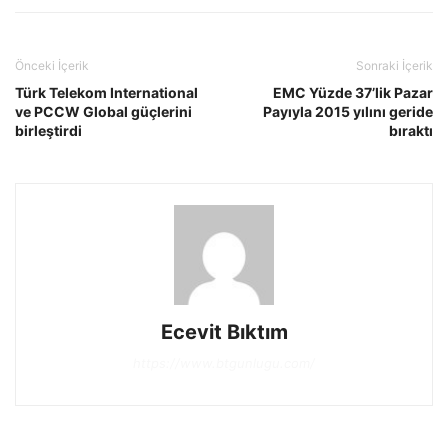
Önceki İçerik
Sonraki İçerik
Türk Telekom International
EMC Yüzde 37’lik Pazar
ve PCCW Global güçlerini
Payıyla 2015 yılını geride
birleştirdi
bıraktı
Ecevit Bıktım
https://www.btgunlugu.com/