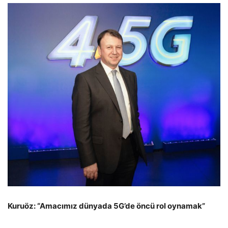
Kuruöz: “Amacımız dünyada 5G’de öncü rol oynamak”