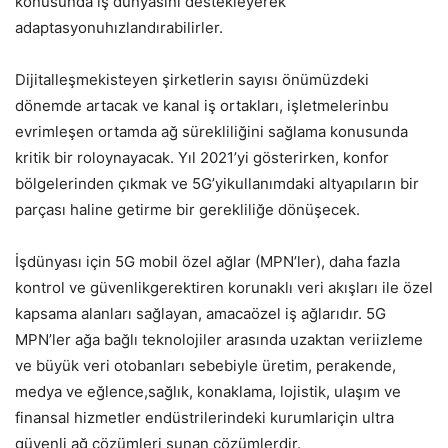
konusunda iş dünyasını destekleyerek
adaptasyonuhızlandırabilirler.
Dijitalleşmekisteyen şirketlerin sayısı önümüzdeki
dönemde artacak ve kanal iş ortakları, işletmelerinbu
evrimleşen ortamda ağ sürekliliğini sağlama konusunda
kritik bir roloynayacak. Yıl 2021’yi gösterirken, konfor
bölgelerinden çıkmak ve 5G’yikullanımdaki altyapıların bir
parçası haline getirme bir gerekliliğe dönüşecek.
İşdünyası için 5G mobil özel ağlar (MPN’ler), daha fazla
kontrol ve güvenlikgerektiren korunaklı veri akışları ile özel
kapsama alanları sağlayan, amacaözel iş ağlarıdır. 5G
MPN’ler ağa bağlı teknolojiler arasında uzaktan veriizleme
ve büyük veri otobanları sebebiyle üretim, perakende,
medya ve eğlence,sağlık, konaklama, lojistik, ulaşım ve
finansal hizmetler endüstrilerindeki kurumlariçin ultra
güvenli ağ çözümleri sunan çözümlerdir.