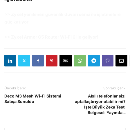
>> Zyxel yenilenen güvenlik duvarı serisi ile işletmelere
güç katıyor
>> Zyxel Armor G5 Router Wi-Fi 6 ile geliyor!
Önceki İçerik
Sonraki İçerik
Deco M3 Mesh Wi-Fi Sistemi
Akıllı telefonlar sizi
Satışa Sunuldu
aptallaştırıyor olabilir mi?
İşte Büyük Zeka Testi
Belgeseli Yayında…