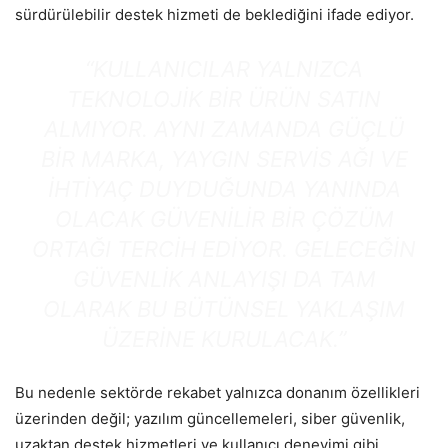
sürdürülebilir destek hizmeti de beklediğini ifade ediyor.
“KULLANICILAR YALNIZCA
TEKNOLOJIK BIR ÜRÜN SATIN
ALMIYOR. AYNI ZAMANDA GÜÇLÜ
BIR MARKA, YAYGIN SERVIS AĞI VE
IHTIYAÇ DUYDUĞUNDA YANINDA
OLACAK GÜVENILIR BIR ÇÖZÜM
ORTAĞI TERCIH EDIYOR. GELECEĞIN
GÜVENLIK ANLAYIŞI DA TAM
OLARAK BU BÜTÜNSEL YAKLAŞIM
ÜZERINE KURULACAK.”
Bu nedenle sektörde rekabet yalnızca donanım özellikleri
üzerinden değil; yazılım güncellemeleri, siber güvenlik,
uzaktan destek hizmetleri ve kullanıcı deneyimi gibi