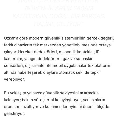
AKILLI ÇÖZÜMLER BEKLIYOR.
GÜVENLIK ARTIK YAŞAM
KALITESININ DOĞAL BIR PARÇASI
HALINE GELIYOR.”
Özkan’a göre modern güvenlik sistemlerinin gerçek değeri,
farklı cihazların tek merkezden yönetilebilmesinde ortaya
çıkıyor. Hareket dedektörleri, manyetik kontaklar, IP
kameralar, yangın dedektörleri, gaz ve su baskını
sensörleri, dış sirenler ile mobil uygulamalar tek platform
altında haberleşerek olaylara otomatik şekilde tepki
verebiliyor.
Bu yaklaşım yalnızca güvenlik seviyesini artırmakla
kalmıyor; bakım süreçlerini kolaylaştırıyor, yanlış alarm
oranlarını azaltıyor ve kullanıcı deneyimini önemli ölçüde
geliştiriyor.