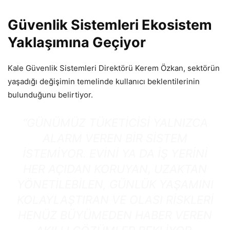
Güvenlik Sistemleri Ekosistem
Yaklaşımına Geçiyor
Kale Güvenlik Sistemleri Direktörü Kerem Özkan, sektörün
yaşadığı değişimin temelinde kullanıcı beklentilerinin
bulunduğunu belirtiyor.
“GÜNÜMÜZ TÜKETICISI YALNIZCA
ALARM VEREN BIR SISTEM
ISTEMIYOR. EVINI YA DA IŞ YERINI
HER AÇIDAN KORUYAN, UZAKTAN
YÖNETILEBILEN, GÜNLÜK YAŞAMINI
KOLAYLAŞTIRAN VE OLASI RISKLERI
HENÜZ BÜYÜMEDEN HABER VEREN