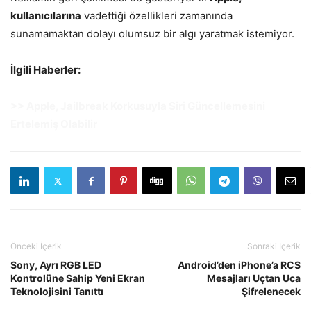
kullanıcılarına
vadettiği özellikleri zamanında
sunamamaktan dolayı olumsuz bir algı yaratmak istemiyor.
İlgili Haberler:
>> Apple, Jailbreak Korkusuyla Siri Güncellemesini
Ertelemiş Olabilir
Önceki İçerik
Sonraki İçerik
Sony, Ayrı RGB LED
Android’den iPhone’a RCS
Kontrolüne Sahip Yeni Ekran
Mesajları Uçtan Uca
Teknolojisini Tanıttı
Şifrelenecek