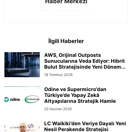
Haber Merkezi
https://www.btgunlugu.com/
İlgili Haberler
AWS, Orijinal Outposts
Sunucularına Veda Ediyor: Hibrit
Bulut Stratejisinde Yeni Dönem...
18 Temmuz 2026
Odine ve Supermicro’dan
Türkiye’de Yapay Zekâ
Altyapılarına Stratejik Hamle
25 Haziran 2026
LC Waikiki’den Veriye Dayalı Yeni
Nesil Perakende Stratejisi