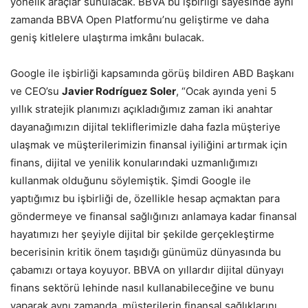
yönelik araçlar sunulacak. BBVA bu işbirliği sayesinde aynı
zamanda BBVA Open Platformu’nu geliştirme ve daha
geniş kitlelere ulaştırma imkânı bulacak.
Google ile işbirliği kapsamında görüş bildiren ABD Başkanı
ve CEO’su
Javier Rodríguez Soler
, “Ocak ayında yeni 5
yıllık stratejik planımızı açıkladığımız zaman iki anahtar
dayanağımızın dijital tekliflerimizle daha fazla müşteriye
ulaşmak ve müşterilerimizin finansal iyiliğini
.
artırmak için
finans, dijital ve yenilik konularındaki uzmanlığımızı
kullanmak olduğunu söylemiştik. Şimdi Google ile
yaptığımız bu işbirliği de, özellikle hesap açmaktan para
göndermeye ve finansal sağlığınızı anlamaya kadar finansal
hayatımızı her şeyiyle dijital bir şekilde gerçekleştirme
becerisinin kritik önem taşıdığı
.
günümüz dünyasında bu
çabamızı ortaya koyuyor. BBVA on yıllardır dijital dünyayı
finans sektörü lehinde nasıl kullanabileceğine ve bunu
yaparak aynı zamanda, müşterilerin finansal sağlıklarını