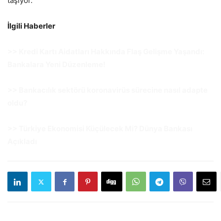
taşıyor.
İlgili Haberler
>> Kredi Kartı Aidatları Hakkında Flaş Gelişme Yaşandı:
Bankalara Yeni Düzenleme!
>> Bankacılık sektörü koronavirüs sürecine nasıl adapte
oldu?
>> Türkiye Ekonomisi Küçülecek Mi? Dünya Bankası
Açıkladı