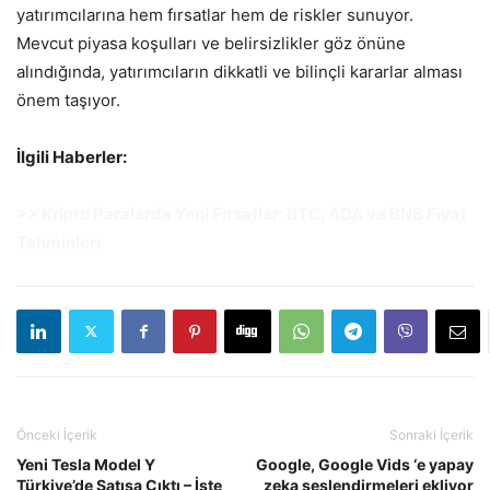
yatırımcılarına hem fırsatlar hem de riskler sunuyor.
Mevcut piyasa koşulları ve belirsizlikler göz önüne
alındığında, yatırımcıların dikkatli ve bilinçli kararlar alması
önem taşıyor.
İlgili Haberler:
>> Kripto Paralarda Yeni Fırsatlar: BTC, ADA ve BNB Fiyat
Tahminleri
Önceki İçerik
Sonraki İçerik
Yeni Tesla Model Y
Google, Google Vids ‘e yapay
Türkiye’de Satışa Çıktı – İşte
zeka seslendirmeleri ekliyor