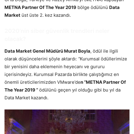
METNA Partner Of The Year 2019
bölge ödülünü
Data
Market
üst üste 2. kez kazandı.
2020’nin siber güvenlik trendleri neler
olacak?
Data Market Genel Müdürü Murat Boyla
, ödül ile ilgili
olarak düşüncelerini şöyle aktardı:
“
Kurumsal ödüllerimize
bir yenisini daha eklemenin heyecanı ve gururu
içerisindeyiz. Kurumsal Pazarda birlikte çalıştığımız en
önemli üreticilerimizden VMware’de
n “METNA Partner Of
The Year 2019 “
ödülünü geçen yıl olduğu gibi bu yıl da
Data Market kazandı.