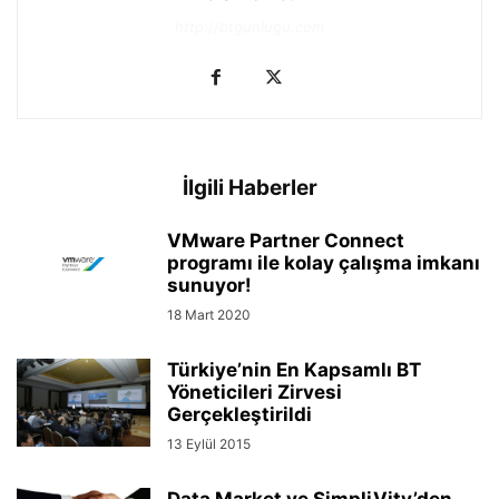
http://btgunlugu.com
İlgili Haberler
VMware Partner Connect
programı ile kolay çalışma imkanı
sunuyor!
18 Mart 2020
Türkiye’nin En Kapsamlı BT
Yöneticileri Zirvesi
Gerçekleştirildi
13 Eylül 2015
Data Market ve SimpliVity’den