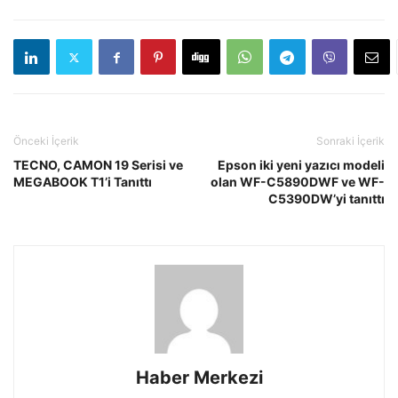
Önceki İçerik
Sonraki İçerik
TECNO, CAMON 19 Serisi ve
Epson iki yeni yazıcı modeli
MEGABOOK T1’i Tanıttı
olan WF-C5890DWF ve WF-
C5390DW’yi tanıttı
Haber Merkezi