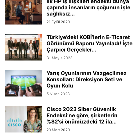
İlk HP iş ilişkileri endeksi dünya
çapında insanların çoğunun işle
sağlıksız...
21 Eylül 2023
Türkiye’deki KOBİ’lerin E-Ticaret
Görünümü Raporu Yayınladı! İşte
Çarpıcı Gerçekler…
31 Mayıs 2023
Yarış Oyunlarının Vazgeçilmez
Konsolları: Direksiyon Seti ve
Oyun Kolu
5 Nisan 2023
Cisco 2023 Siber Güvenlik
Endeksi’ne göre, şirketlerin
%82’si önümüzdeki 12 ila...
29 Mart 2023