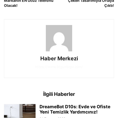
Markanın EN Ucuz Telefonu
Çeken Tasarımıyla Ortaya
Olacak!
Çıktı!
Haber Merkezi
https://www.btgunlugu.com/
İlgili Haberler
DreameBot D10s: Evde ve Ofiste
Yeni Temizlik Yardımcınız!