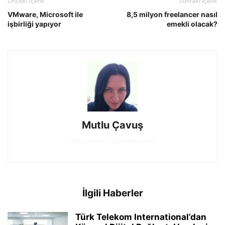
Önceki İçerik
Sonraki İçerik
VMware, Microsoft ile
8,5 milyon freelancer nasıl
işbirliği yapıyor
emekli olacak?
Mutlu Çavuş
https://www.btgunlugu.com/
İlgili Haberler
Türk Telekom International’dan