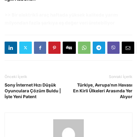
>> Bir elektrikli araç haftada yüksek kalitede yarım
milyondan fazla şarkıya eş değer veri üretebiliyor
Önceki İçerik
Sonraki İçerik
Sony İnternet Hızı Düşük
Türkiye, Avrupa’nın Havası
Oyunculara Çözüm Buldu |
En Kirli Ülkeleri Arasında Yer
İşte Yeni Patent
Alıyor