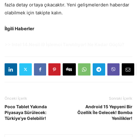
fazla detay ortaya çıkacaktır. Yeni gelişmelerden haberdar
olabilmek için takipte kalın.
İlgili Haberler
>> Intel 14.Nesil i9 İşlemci Tanıtılıyor! Ne Kadar Güçlü?
Önceki İçerik
Sonraki İçerik
Poco Tablet Yakında
Android 15 Yepyeni Bir
Piyasaya Sürülecek:
Özellik İle Gelecek! Bomba
Türkiye’ye Gelebilir!
Yenilikler!