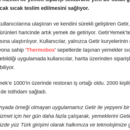
ıcak sıcak teslim edilmesini sağlıyor.
lanıcılarına ulaştıran ve kendini sürekli geliştiren Geti
rünleri haricinde artık yemek de getiriyor. GetirYemek’te s
sına ulaştırılıyor. Kullanıcılar, yalnızca Getir kuryelerinin 
yona sahip ‘
Thermobox
’ sepetlerde taşınan yemekler sıc
ebildiği uygulamada kullanıcılar, harita üzerinden sipari
iliyor.
k’e 1000’in üzerinde restoran iş ortağı oldu. 2000 kişilik
 de istihdam sağladı.
yada örneği olmayan uygulamamız Getir ile yepyeni bir g
izmet için her gün daha fazla çalışarak, yemeklerini Geti
Yüzde yüz Türk girişimi olarak halkımıza ve teknolojimize 