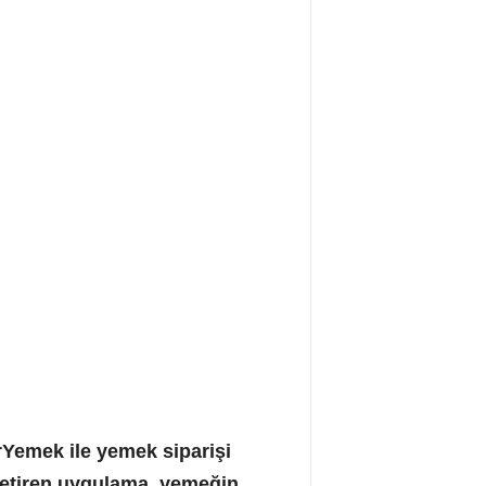
irYemek ile yemek siparişi
 getiren uygulama, yemeğin