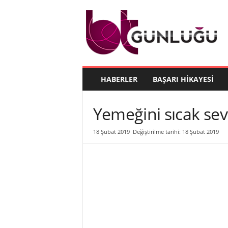
B
T
G
ü
n
l
ü
HABERLER
BAŞARI HIKAYESI
ğ
ü
Yemeğini sıcak sev
18 Şubat 2019
Değiştirilme tarihi: 18 Şubat 2019