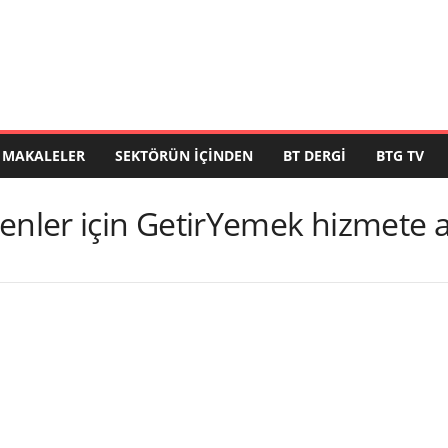
MAKALELER
SEKTÖRÜN İÇINDEN
BT DERGI
BTG TV
enler için GetirYemek hizmete a