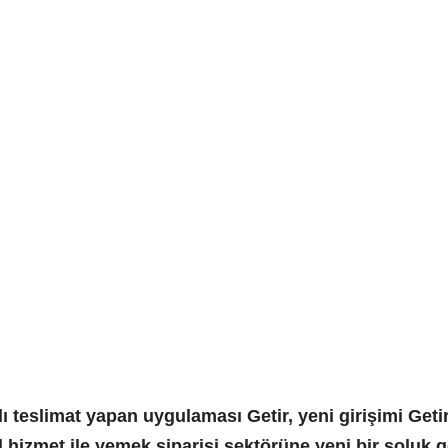
lı teslimat yapan uygulaması Getir, yeni girişimi Get
l hizmet ile yemek siparişi sektörüne yeni bir soluk