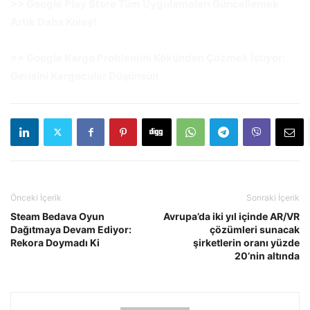
>> Google Play Store Tüm Uygulamaları Güncellemek
Artık Daha Kolay!
>> Google Kargo Problemini Kökünden Çözmek İstiyor:
Gerisini Kargocular Düşünsün
Önceki İçerik
Sonraki İçerik
Steam Bedava Oyun
Avrupa’da iki yıl içinde AR/VR
Dağıtmaya Devam Ediyor:
çözümleri sunacak
Rekora Doymadı Ki
şirketlerin oranı yüzde
20’nin altında