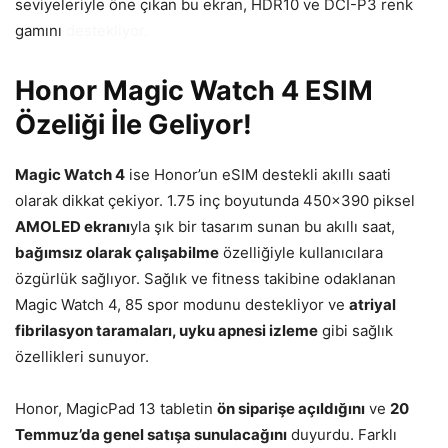
seviyeleriyle öne çıkan bu ekran, HDR10 ve DCI-P3 renk
gamını
destekliyor.
Honor Magic Watch 4 ESIM
Özeliği İle Geliyor!
Magic Watch 4
ise Honor’un eSIM destekli akıllı saati
olarak dikkat çekiyor. 1.75 inç boyutunda 450×390 piksel
AMOLED ekranı
yla şık bir tasarım sunan bu akıllı saat,
bağımsız olarak çalışabilme
özelliğiyle kullanıcılara
özgürlük sağlıyor. Sağlık ve fitness takibine odaklanan
Magic Watch 4, 85 spor modunu destekliyor ve
atriyal
fibrilasyon taramaları, uyku apnesi izleme
gibi sağlık
özellikleri sunuyor.
Honor, MagicPad 13 tabletin
ön siparişe açıldığını
ve
20
Temmuz’da genel satışa sunulacağını
duyurdu. Farklı