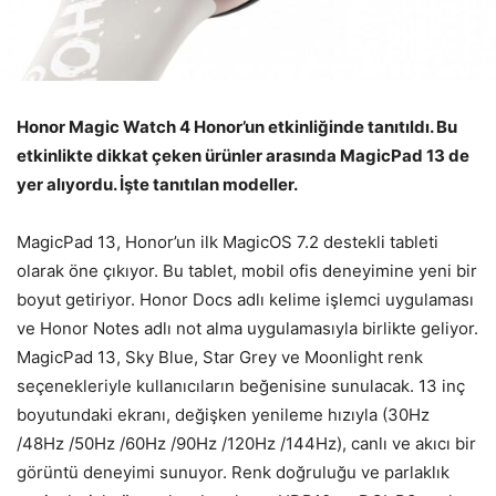
Honor Magic Watch 4 Honor’un etkinliğinde tanıtıldı. Bu
etkinlikte dikkat çeken ürünler arasında MagicPad 13 de
yer alıyordu. İşte tanıtılan modeller.
MagicPad 13, Honor’un ilk MagicOS 7.2 destekli tableti
olarak öne çıkıyor. Bu tablet, mobil ofis deneyimine yeni bir
boyut getiriyor. Honor Docs adlı kelime işlemci uygulaması
ve Honor Notes adlı not alma uygulamasıyla birlikte geliyor.
MagicPad 13, Sky Blue, Star Grey ve Moonlight renk
seçenekleriyle kullanıcıların beğenisine sunulacak. 13 inç
boyutundaki ekranı, değişken yenileme hızıyla (30Hz
/48Hz /50Hz /60Hz /90Hz /120Hz /144Hz), canlı ve akıcı bir
görüntü deneyimi sunuyor. Renk doğruluğu ve parlaklık