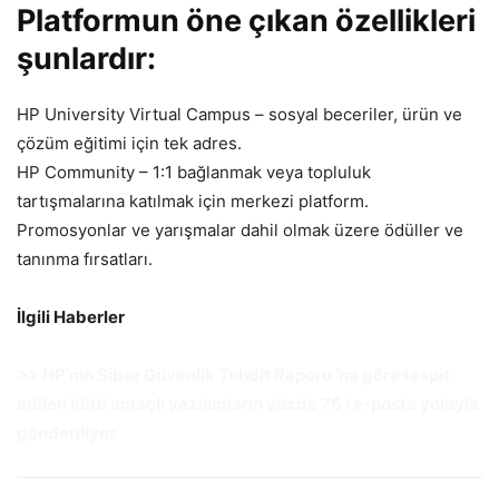
Platformun öne çıkan özellikleri
şunlardır:
HP University Virtual Campus – sosyal beceriler, ürün ve
çözüm eğitimi için tek adres.
HP Community – 1:1 bağlanmak veya topluluk
tartışmalarına katılmak için merkezi platform.
Promosyonlar ve yarışmalar dahil olmak üzere ödüller ve
tanınma fırsatları.
İlgili Haberler
>>
HP’nin Siber Güvenlik Tehdit Raporu ’na göre tespit
edilen kötü amaçlı yazılımların yüzde 75 i e-posta yoluyla
gönderiliyor