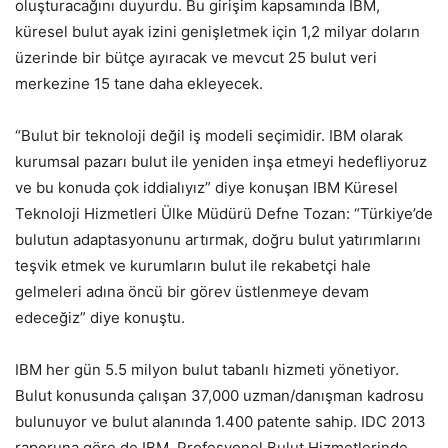
oluşturacağını duyurdu. Bu girişim kapsamında IBM,
küresel bulut ayak izini genişletmek için 1,2 milyar doların
üzerinde bir bütçe ayıracak ve mevcut 25 bulut veri
merkezine 15 tane daha ekleyecek.
“Bulut bir teknoloji değil iş modeli seçimidir. IBM olarak
kurumsal pazarı bulut ile yeniden inşa etmeyi hedefliyoruz
ve bu konuda çok iddialıyız” diye konuşan IBM Küresel
Teknoloji Hizmetleri Ülke Müdürü Defne Tozan: “Türkiye’de
bulutun adaptasyonunu artırmak, doğru bulut yatırımlarını
teşvik etmek ve kurumların bulut ile rekabetçi hale
gelmeleri adına öncü bir görev üstlenmeye devam
edeceğiz” diye konuştu.
IBM her gün 5.5 milyon bulut tabanlı hizmeti yönetiyor.
Bulut konusunda çalışan 37,000 uzman/danışman kadrosu
bulunuyor ve bulut alanında 1.400 patente sahip. IDC 2013
raporuna göre de IBM, Profesyonel Bulut Hizmetlerinde