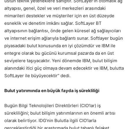
üstün teknik yeteneklere sahiptir. SoftLayer’ın otomatik ağ
altyapısı, genel, özel ve veri merkezleri arasındaki
mimarileri destekler ve müşteriler için en üst düzeyde
esneklik ve denetim imkânı sağlar. SoftLayer BT
altyapısının bağlantısı, önde gelen küresel ağ sağlayıcıları
ve internet erişim ağlarıyla bağlantı sunar. Softlayer bugün
piyasadaki bulut konusunda en iyi çözümdür ve IBM ile
entegre olarak bu gücünü kurumsal pazarda da en üst
seviyelere taşıyacaktır. Yeni dönemde IBM, bulut bilişim
alanındaki itici güç olmaya devam edecektir ve IBM, bulutta
SoftLayer ile büyüyecektir” dedi.
Bulut yatırımında en büyük fayda iş sürekliliği
Bugün Bilgi Teknolojileri Direktörleri (CIO’lar) iş
sürekliliğini; bulut bilişim yatırımlarının en önemli artısı
olarak belirtiyor. IDG’nin Bulutla ilgili CIO’larla
gerçekleştirdiği bir araştırmada bulut tabanlı felaket