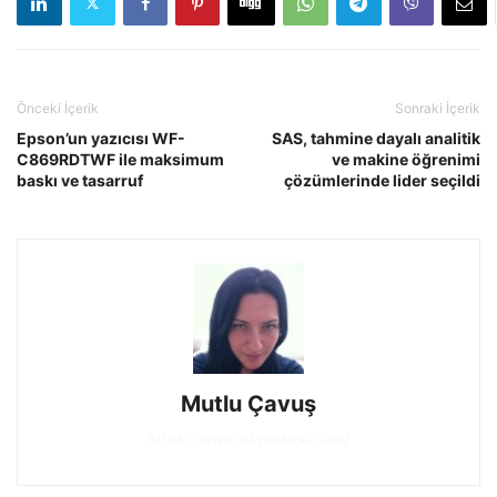
Önceki İçerik
Sonraki İçerik
Epson’un yazıcısı WF-
SAS, tahmine dayalı analitik
C869RDTWF ile maksimum
ve makine öğrenimi
baskı ve tasarruf
çözümlerinde lider seçildi
Mutlu Çavuş
https://www.btgunlugu.com/