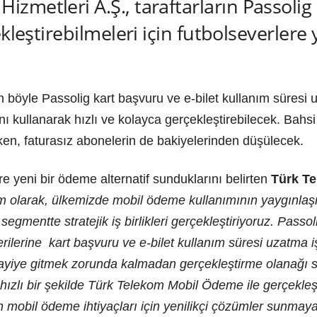
metleri A.Ş., taraftarların Passolig i
ekleştirebilmeleri için futbolseverler
 böyle Passolig kart başvuru ve e-bilet kullanım süresi 
nı kullanarak hızlı ve kolayca gerçekleştirebilecek. Bahsi 
ırken, faturasız abonelerin de bakiyelerinden düşülecek.
lere yeni bir ödeme alternatif sunduklarını belirten
Türk Te
m olarak, ülkemizde mobil ödeme kullanımının yaygınlaşm
gmentte stratejik iş birlikleri gerçekleştiriyoruz. Passol
lerine kart başvuru ve e-bilet kullanım süresi uzatma iş
 bayiye gitmek zorunda kalmadan gerçekleştirme olanağı s
 hızlı bir şekilde Türk Telekom Mobil Ödeme ile gerçekl
mizin mobil ödeme ihtiyaçları için yenilikçi çözümler sunm