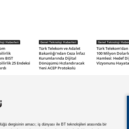
oji Haberleri
Genel Teknoloji Haberleri
Genel Teknoloji Haber
kom
Türk Telekom ve Adalet
Türk Telekom’dan
ilirlik
Bakanlığı’ndan Ceza İnfaz
100 Milyon Dolarlı
ını BIST
Kurumlarında Dijital
Hamlesi: Hedef Di
ilirlik 25 Endeksi
Dönüşümü Hızlandıracak
Vizyonunu Hayata
ırdı
Yeni ACEP Protokolü
ü dergisinin amacı; iş dünyası ile BT teknolojileri arasında bir