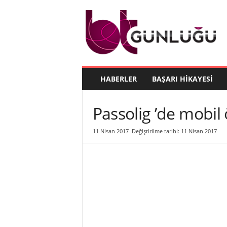
B
T
G
ü
n
l
ü
HABERLER
BAŞARI HIKAYESI
ğ
ü
Passolig ’de mobil
11 Nisan 2017
Değiştirilme tarihi: 11 Nisan 2017