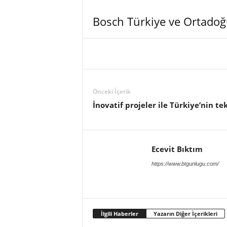
Bosch Türkiye ve Ortadoğu
Önceki İçerik
İnovatif projeler ile Türkiye’nin t
Ecevit Bıktım
https://www.btgunlugu.com/
İlgili Haberler
Yazarın Diğer İçerikleri