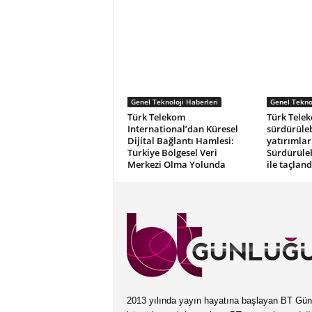
Genel Teknoloji Haberleri
Genel Teknol
Türk Telekom
Türk Tele
International’dan Küresel
sürdürüleb
Dijital Bağlantı Hamlesi:
yatırımlar
Türkiye Bölgesel Veri
Sürdürüleb
Merkezi Olma Yolunda
ile taçland
2013 yılında yayın hayatına başlayan BT Günlüğ