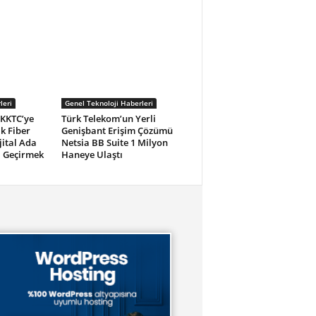
leri
Genel Teknoloji Haberleri
 KKTC’ye
Türk Telekom’un Yerli
k Fiber
Genişbant Erişim Çözümü
jital Ada
Netsia BB Suite 1 Milyon
 Geçirmek
Haneye Ulaştı