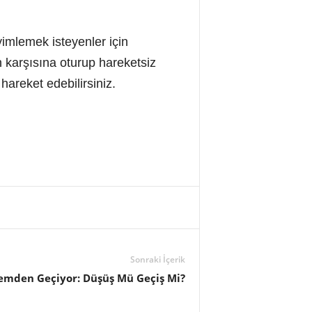
yimlemek isteyenler için
ın karşısına oturup hareketsiz
areket edebilirsiniz.
Sonraki İçerik
emden Geçiyor: Düşüş Mü Geçiş Mi?