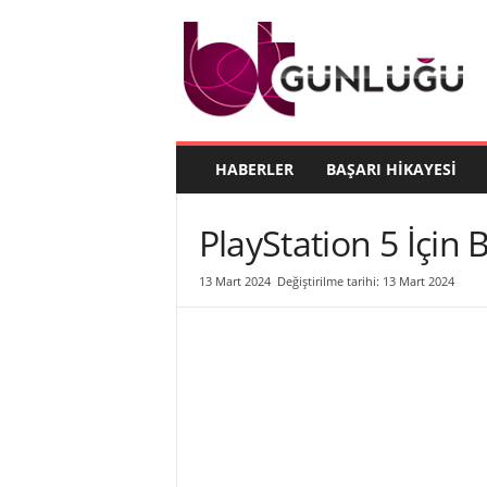
B
T
G
ü
n
l
ü
HABERLER
BAŞARI HIKAYESI
ğ
ü
PlayStation 5 İçin
13 Mart 2024
Değiştirilme tarihi: 13 Mart 2024