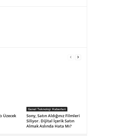
Genel Teknoloji Haberleri
tı Üzecek
Sony, Satın Aldığınız Filmleri
Siliyor. Dijital İçerik Satın
Almak Aslında Hata Mı?