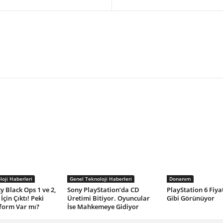
oji Haberleri
Genel Teknoloji Haberleri
Donanım
y Black Ops 1 ve 2,
Sony PlayStation’da CD
PlayStation 6 Fiya
İçin Çıktı! Peki
Üretimi Bitiyor. Oyuncular
Gibi Görünüyor
form Var mı?
İse Mahkemeye Gidiyor