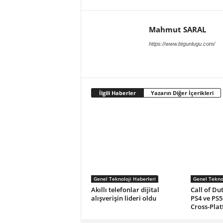
Mahmut SARAL
https://www.btgunlugu.com/
İlgili Haberler
Yazarın Diğer İçerikleri
Genel Teknoloji Haberleri
Genel Teknol
Akıllı telefonlar dijital
Call of Dut
alışverişin lideri oldu
PS4 ve PS5 
Cross-Plat