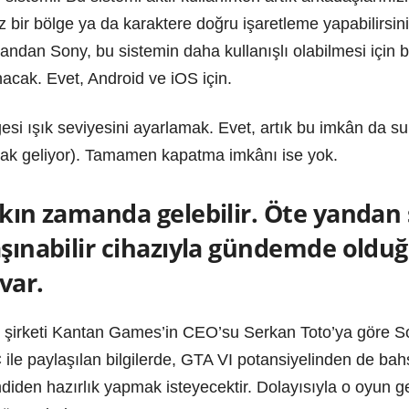
 bir bölge ya da karaktere doğru işaretleme yapabilirsi
andan Sony, bu sistemin daha kullanışlı olabilmesi için
cak. Evet, Android ve iOS için.
esi ışık seviyesini ayarlamak. Evet, artık bu imkân da sun
arak geliyor). Tamamen kapatma imkânı ise yok.
akın zamanda gelebilir. Öte yandan ş
aşınabilir cihazıyla gündemde oldu
var.
 şirketi Kantan Games’in CEO’su Serkan Toto’ya göre So
ile paylaşılan bilgilerde, GTA VI potansiyelinden de bahs
diden hazırlık yapmak isteyecektir. Dolayısıyla o oyun g