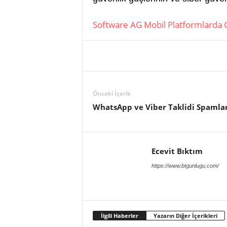
Software AG Mobil Platformlarda 
Önceki İçerik
WhatsApp ve Viber Taklidi Spamla
Ecevit Bıktım
https://www.btgunlugu.com/
İlgili Haberler
Yazarın Diğer İçerikleri