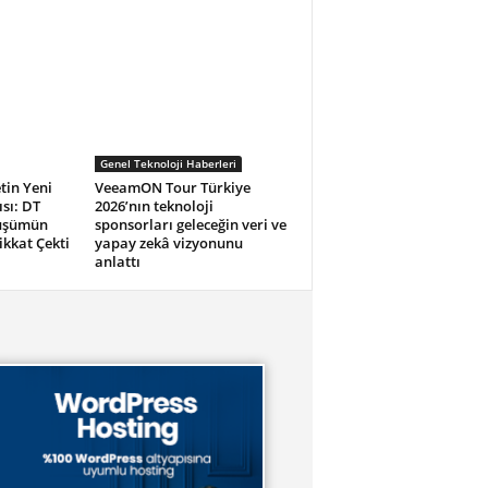
Genel Teknoloji Haberleri
tin Yeni
VeeamON Tour Türkiye
sı: DT
2026’nın teknoloji
nüşümün
sponsorları geleceğin veri ve
ikkat Çekti
yapay zekâ vizyonunu
anlattı