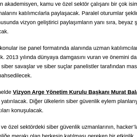
kademisyen, kamu ve özel sektör çalışanı bir çok isim
malarını katılımcılarla paylaşacak. Paralel oturumlar şekl
sunda vizyon geliştirici paylaşımların yanı sıra, beyaz şa
cak.
onular ise panel formatında alanında uzman katılımcılar, 
ek. 2013 yılında dünyaya damgasını vuran ve önemini daha
ı, siber savaşlar ve siber suçlar panelistler tarafından ma
bahsedilecek.
anelde
Vizyon Arge Yönetim Kurulu Başkanı Murat Ba
ırılacak. Diğer ülkelerin siber güvenlik eylem planlarıyl
kıları konuşulacak.
e özel sektördeki siber güvenlik uzmanlarının, hacker’lar
liğe merakı olan herkesin katılması gereken bir etkinlik.