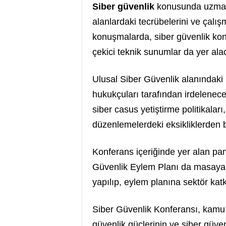
Siber güvenlik
konusunda uzman a
alanlardaki tecrübelerini ve çalış
konuşmalarda, siber güvenlik konu
çekici teknik sunumlar da yer ala
Ulusal Siber Güvenlik alanındaki k
hukukçuları tarafından irdelenec
siber casus yetiştirme politikalar
düzenlemelerdeki eksikliklerden 
Konferans içeriğinde yer alan p
Güvenlik Eylem Planı da masaya yat
yapılıp, eylem planına sektör kat
Siber Güvenlik Konferansı, kamu v
güvenlik güçlerinin ve siber güven