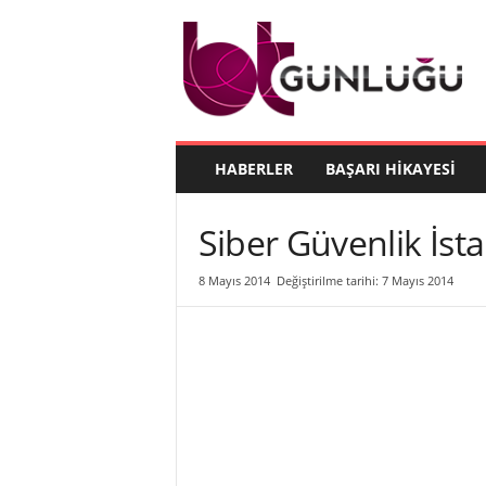
B
T
G
ü
n
l
ü
HABERLER
BAŞARI HIKAYESI
ğ
ü
Siber Güvenlik İs
8 Mayıs 2014
Değiştirilme tarihi: 7 Mayıs 2014