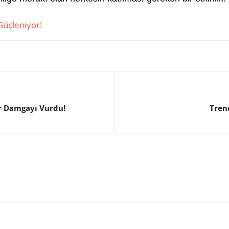
Güçleniyor!
r Damgayı Vurdu!
Tren