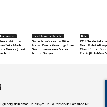
oji Haberleri
Genel Teknoloji Haberleri
Bulut
en Kritik İtiraf:
Şirketlerin Yalnızca %6’sı
KOBİ’lerde Rekabe
pay Zekâ Modeli
Hazır: Kimlik Güvenliği Siber
Gücü Bulut Altyapı
ında Gerçek Şirket
Savunmanın Yeni Merkezi
Cloud Dijital Dö
ne Sızdı
Haline Geliyor
Stratejik Rolüne D
ü dergisinin amacı; iş dünyası ile BT teknolojileri arasında bir