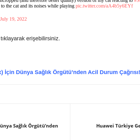
ncropped (and therefore better quality) version of my cat reacting to
#S
to the cat and its noises while playing
pic.twitter.com/aA4b5y6EYf
July 19, 2022
tıklayarak erişebilirsiniz.
İçin Dünya Sağlık Örgütü’nden Acil Durum Çağrısı
ünya Sağlık Örgütü’nden
Huawei Türkiye Ge