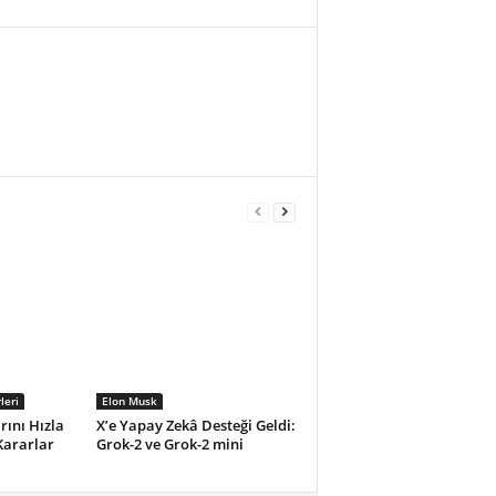
leri
Elon Musk
rını Hızla
X’e Yapay Zekâ Desteği Geldi:
Kararlar
Grok-2 ve Grok-2 mini