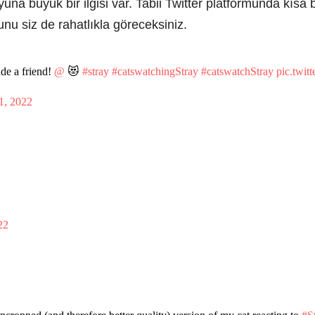
yuna büyük bir ilgisi var. Tabii Twitter platformunda kısa 
u siz de rahatlıkla göreceksiniz.
 a friend!
@
😻
#stray
#catswatchingStray
#catswatchStray
pic.twi
1, 2022
22