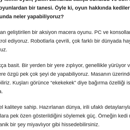
unlardan bir tanesi. Öyle ki, oyun hakkında kediler
yunda neler yapabiliyoruz?
n geliştirilen bir aksiyon macera oyunu. PC ve konsollar 
trol ediyoruz. Robotlarla çevrili, çok farklı bir dünyada h
ruz.
a basit. Bir yerden bir yere zıplıyor, genellikle yürüyor 
e özgü pek çok şeyi de yapabiliyoruz. Masanın üzerindek
biliriz. Kuşları görünce “ekekekek” diye bağırma özelliği 
a.
el kaliteye sahip. Hazırlanan dünya, irili ufaklı detayları
ylara pek özen gösterildiğini söylemek güç. Örneğin ked
ik bir şey miyavlıyor gibi hissedebilirsiniz.