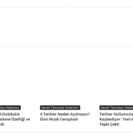
oji Haberleri
Genel Teknoloji Haberleri
Genel Teknoloji Haber
3 Dakikalık
X Twitter Neden Açılmıyor?
Twitter Kullanıcıla
kleme Özelliği ve
Elon Musk Cevapladı
Kaybediyor: Yeni 
ldi
Tepki Çekti