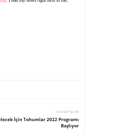
tray
. I had my notes right next to me,
!
Sonraki İçerik
lecek İçin Tohumlar 2022 Programı
Başlıyor