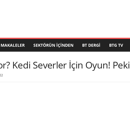
MAKALELER
SEKTÖRÜN İÇINDEN
BT DERGI
BTG TV
r? Kedi Severler İçin Oyun! Peki
22