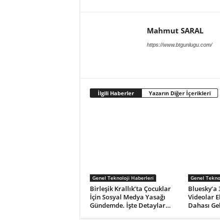
Mahmut SARAL
https://www.btgunlugu.com/
İlgili Haberler
Yazarın Diğer İçerikleri
Genel Teknoloji Haberleri
Genel Teknol
Birleşik Krallık’ta Çocuklar
Bluesky’a 
İçin Sosyal Medya Yasağı
Videolar E
Gündemde. İşte Detaylar…
Dahası Ge