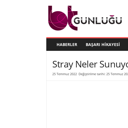
B
T
G
ü
n
l
ü
HABERLER
BAŞARI HIKAYESI
ğ
ü
Stray Neler Sunuyo
25 Temmuz 2022
Değiştirilme tarihi: 25 Temmuz 20