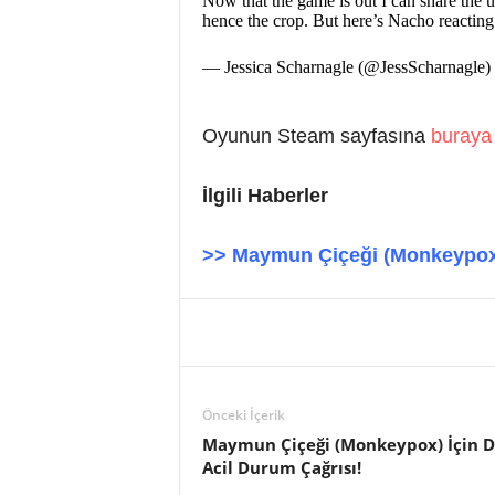
Now that the game is out I can share the u
hence the crop. But here’s Nacho reacting 
— Jessica Scharnagle (@JessScharnagle)
Oyunun Steam sayfasına
buraya
İlgili Haberler
>> Maymun Çiçeği (Monkeypox) 
Önceki İçerik
Maymun Çiçeği (Monkeypox) İçin D
Acil Durum Çağrısı!