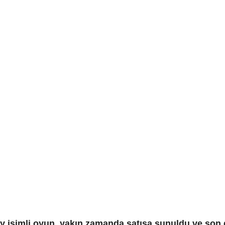
tray isimli oyun, yakın zamanda satışa sunuldu ve s