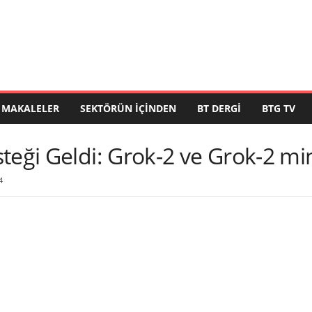
MAKALELER
SEKTÖRÜN İÇINDEN
BT DERGI
BTG TV
teği Geldi: Grok-2 ve Grok-2 mi
4