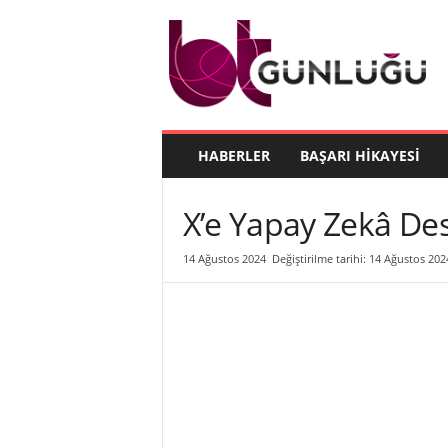
B
T
G
ü
n
l
ü
HABERLER
BAŞARI HIKAYESI
ğ
ü
X’e Yapay Zekâ Des
14 Ağustos 2024
Değiştirilme tarihi: 14 Ağustos 202