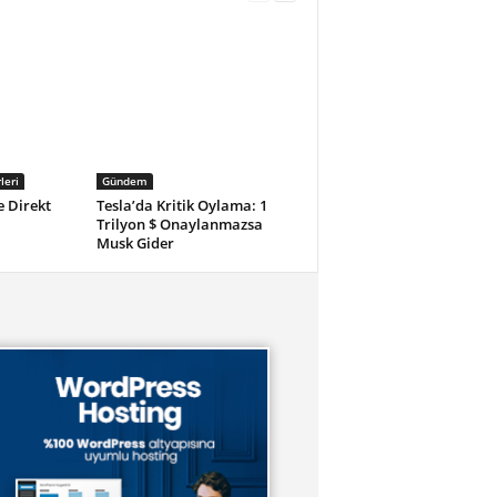
leri
Gündem
e Direkt
Tesla’da Kritik Oylama: 1
Trilyon $ Onaylanmazsa
Musk Gider