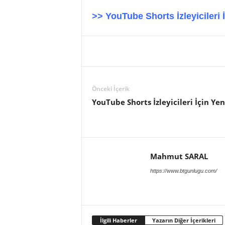
>> YouTube Shorts İzleyicileri 
Önceki İçerik
YouTube Shorts İzleyicileri İçin Yen
Mahmut SARAL
https://www.btgunlugu.com/
İlgili Haberler
Yazarın Diğer İçerikleri