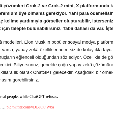
â çözümleri Grok-2 ve Grok-2 mini, X platformunda k
premium üye olmanız gerekiyor. Yani para ödemelisin
ç kelime yardımıyla görseller oluşturabilir, istersen
için talepte bulunabilirsiniz. Tabii dahası da var. İşte
 modelleri, Elon Musk’ın popüler sosyal medya platform
rsa, yapay zekâ özelliklerinden siz de kolaylıkla faydalan
uçların eğlenceli olduğundan söz ediyor. Özellikle de gör
kici. Biliyorsunuz, genelde çoğu yapay zekâ çözümünde 
akıllara ilk olarak ChatGPT gelecektir. Aşağıdaki bir örnek
sını görebilirsiniz.
nd real people, while ChatGPT refuses.
un……
pic.twitter.com/yDBJO0jWba