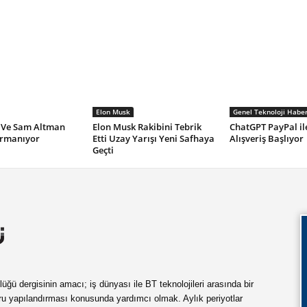
Elon Musk
Genel Teknoloji Haber
 Ve Sam Altman
Elon Musk Rakibini Tebrik
ChatGPT PayPal il
ırmanıyor
Etti Uzay Yarışı Yeni Safhaya
Alışveriş Başlıyor
Geçti
ü dergisinin amacı; iş dünyası ile BT teknolojileri arasında bir
ru yapılandırması konusunda yardımcı olmak. Aylık periyotlar