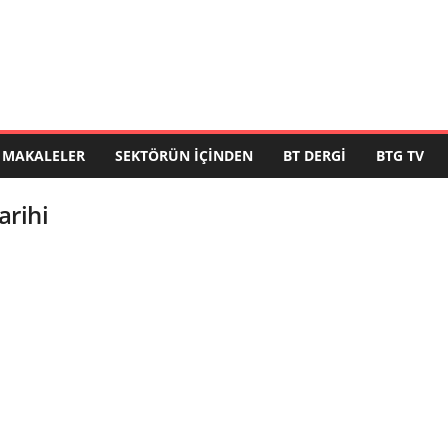
MAKALELER
SEKTÖRÜN İÇINDEN
BT DERGI
BTG TV
arihi