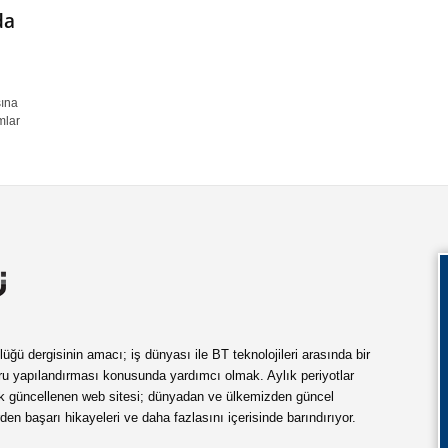
da
sına
mlar
ü dergisinin amacı; iş dünyası ile BT teknolojileri arasında bir
ru yapılandırması konusunda yardımcı olmak. Aylık periyotlar
ük güncellenen web sitesi; dünyadan ve ülkemizden güncel
rden başarı hikayeleri ve daha fazlasını içerisinde barındırıyor.