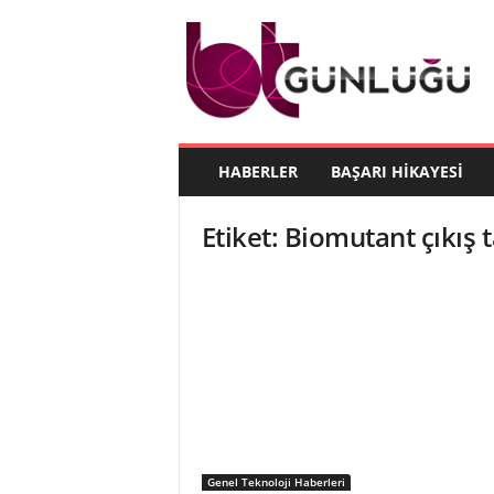
B
T
G
ü
n
l
ü
HABERLER
BAŞARI HIKAYESI
ğ
ü
Etiket: Biomutant çıkış t
Genel Teknoloji Haberleri