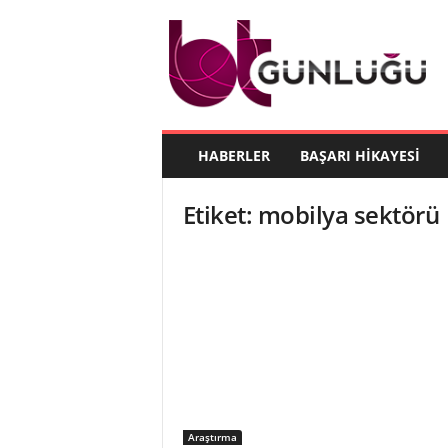
B
T
G
ü
n
l
ü
HABERLER
BAŞARI HIKAYESI
ğ
ü
Etiket: mobilya sektörü
Araştırma