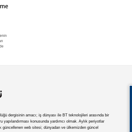
eşme
menin
an
zde
ü dergisinin amacı; iş dünyası ile BT teknolojileri arasında bir
ru yapılandırması konusunda yardımcı olmak. Aylık periyotlar
ük güncellenen web sitesi; dünyadan ve ülkemizden güncel