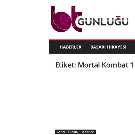
B
T
G
ü
n
l
ü
HABERLER
BAŞARI HIKAYESI
ğ
ü
Etiket: Mortal Kombat 1
Genel Teknoloji Haberleri