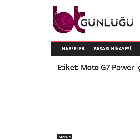
B
T
G
ü
n
l
ü
HABERLER
BAŞARI HIKAYESI
ğ
ü
Etiket: Moto G7 Power İ
Android