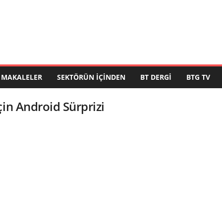
MAKALELER
SEKTÖRÜN İÇINDEN
BT DERGI
BTG TV
çin Android Sürprizi