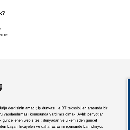
P
k?
P
ri ile
ü dergisinin amacı; iş dünyası ile BT teknolojileri arasında bir
ru yapılandırması konusunda yardımcı olmak. Aylık periyotlar
ük güncellenen web sitesi; dünyadan ve ülkemizden güncel
rden başarı hikayeleri ve daha fazlasını içerisinde barındırıyor.