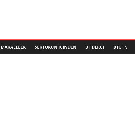
MAKALELER
SEKTÖRÜN İÇINDEN
BT DERGI
BTG TV
ı