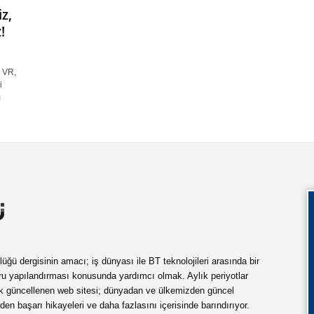
z,
!
 VR,
i
ı
ü dergisinin amacı; iş dünyası ile BT teknolojileri arasında bir
ru yapılandırması konusunda yardımcı olmak. Aylık periyotlar
ük güncellenen web sitesi; dünyadan ve ülkemizden güncel
rden başarı hikayeleri ve daha fazlasını içerisinde barındırıyor.