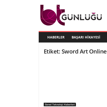
B
T
G
ü
n
l
ü
HABERLER
BAŞARI HIKAYESI
ğ
ü
Etiket: Sword Art Online
Genel Teknoloji Haberleri