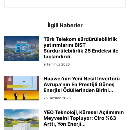
İlgili Haberler
Türk Telekom sürdürülebilirlik
yatırımlarını BIST
Sürdürülebilirlik 25 Endeksi ile
taçlandırdı
9 Temmuz 2026
Huawei’nin Yeni Nesil İnvertörü
Avrupa’nın En Prestijli Güneş
Enerjisi Ödüllerinden Birini...
25 Haziran 2026
YEO Teknoloji, Küresel Açılımının
Meyvesini Topluyor: Ciro %63
Arttı, Yön Enerji...