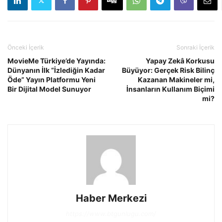
Önceki İçerik
Sonraki İçerik
MovieMe Türkiye’de Yayında:
Yapay Zekâ Korkusu
Dünyanın İlk “İzlediğin Kadar
Büyüyor: Gerçek Risk Bilinç
Öde” Yayın Platformu Yeni
Kazanan Makineler mi,
Bir Dijital Model Sunuyor
İnsanların Kullanım Biçimi
mi?
Haber Merkezi
https://www.btgunlugu.com/