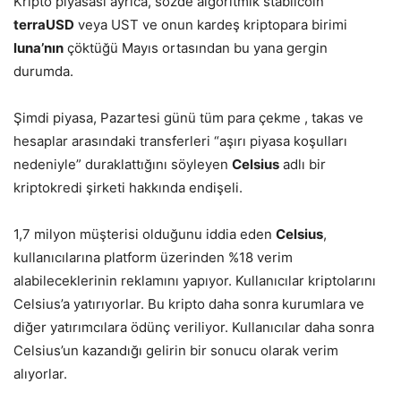
Kripto piyasası ayrıca, sözde algoritmik stabilcoin
terraUSD
veya UST ve onun kardeş kriptopara birimi
luna’nın
çöktüğü Mayıs ortasından bu yana gergin
durumda.
Şimdi piyasa, Pazartesi günü tüm para çekme , takas ve
hesaplar arasındaki transferleri “aşırı piyasa koşulları
nedeniyle” duraklattığını söyleyen
Celsius
adlı bir
kriptokredi şirketi hakkında endişeli.
1,7 milyon müşterisi olduğunu iddia eden
Celsius
,
kullanıcılarına platform üzerinden %18 verim
alabileceklerinin reklamını yapıyor. Kullanıcılar kriptolarını
Celsius’a yatırıyorlar. Bu kripto daha sonra kurumlara ve
diğer yatırımcılara ödünç veriliyor. Kullanıcılar daha sonra
Celsius’un kazandığı gelirin bir sonucu olarak verim
alıyorlar.