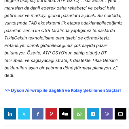
değere ulaşmış durumda. ATP GSYO, Tıkla Gelsin’i yeni
markaları da dahil ederek daha rekabetçi ve çekici hale
getirecek ve markayı global pazarlara açacak. Bu noktada,
yurtdışında TAB ekosistemi ilk etapta odaklanabileceğimiz
pazarlar. Zenia ile QSR tarafında yaptığımız temaslarda
TıklaGelsin teknolojisine olan talebi de görmekteyiz.
Potansiyel olarak gidebileceğimiz çok sayıda pazar
bulunuyor. Özetle, ATP GSYO’nun sahip olduğu BT
tecrübesi ve sağlayacağı stratejik destekle Tıkla Gelsin’i
beklentileri aşan bir yatırıma dönüştürmeyi planlıyoruz,”
dedi.
>> Dyson Airwrap ile Sağlıklı ve Kolay Şekillenen Saçlar!