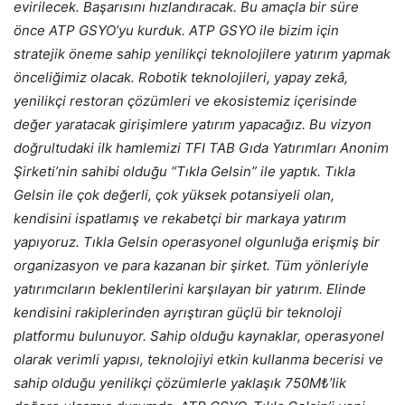
evirilecek. Başarısını hızlandıracak. Bu amaçla bir süre
önce ATP GSYO’yu kurduk. ATP GSYO ile bizim için
stratejik öneme sahip yenilikçi teknolojilere yatırım yapmak
önceliğimiz olacak. Robotik teknolojileri, yapay zekâ,
yenilikçi restoran çözümleri ve ekosistemiz içerisinde
değer yaratacak girişimlere yatırım yapacağız. Bu vizyon
doğrultudaki ilk hamlemizi TFI TAB Gıda Yatırımları Anonim
Şirketi’nin sahibi olduğu “Tıkla Gelsin” ile yaptık. Tıkla
Gelsin ile çok değerli, çok yüksek potansiyeli olan,
kendisini ispatlamış ve rekabetçi bir markaya yatırım
yapıyoruz. Tıkla Gelsin operasyonel olgunluğa erişmiş bir
organizasyon ve para kazanan bir şirket. Tüm yönleriyle
yatırımcıların beklentilerini karşılayan bir yatırım. Elinde
kendisini rakiplerinden ayrıştıran güçlü bir teknoloji
platformu bulunuyor. Sahip olduğu kaynaklar, operasyonel
olarak verimli yapısı, teknolojiyi etkin kullanma becerisi ve
sahip olduğu yenilikçi çözümlerle yaklaşık 750M₺’lik