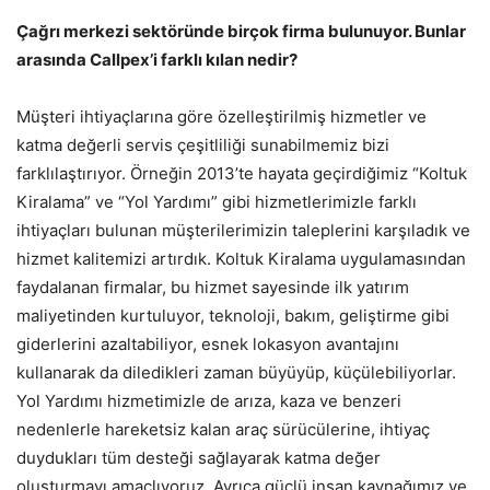
Çağrı merkezi sektöründe birçok firma bulunuyor. Bunlar
arasında Callpex’i farklı kılan nedir?
Müşteri ihtiyaçlarına göre özelleştirilmiş hizmetler ve
katma değerli servis çeşitliliği sunabilmemiz bizi
farklılaştırıyor. Örneğin 2013’te hayata geçirdiğimiz “Koltuk
Kiralama” ve “Yol Yardımı” gibi hizmetlerimizle farklı
ihtiyaçları bulunan müşterilerimizin taleplerini karşıladık ve
hizmet kalitemizi artırdık. Koltuk Kiralama uygulamasından
faydalanan firmalar, bu hizmet sayesinde ilk yatırım
maliyetinden kurtuluyor, teknoloji, bakım, geliştirme gibi
giderlerini azaltabiliyor, esnek lokasyon avantajını
kullanarak da diledikleri zaman büyüyüp, küçülebiliyorlar.
Yol Yardımı hizmetimizle de arıza, kaza ve benzeri
nedenlerle hareketsiz kalan araç sürücülerine, ihtiyaç
duydukları tüm desteği sağlayarak katma değer
oluşturmayı amaçlıyoruz. Ayrıca güçlü insan kaynağımız ve