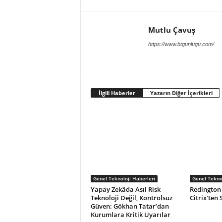
Mutlu Çavuş
https://www.btgunlugu.com/
İlgili Haberler
Yazarın Diğer İçerikleri
Genel Teknoloji Haberleri
Genel Teknol
Yapay Zekâda Asıl Risk
Redington 
Teknoloji Değil, Kontrolsüz
Citrix’ten S
Güven: Gökhan Tatar’dan
Kurumlara Kritik Uyarılar