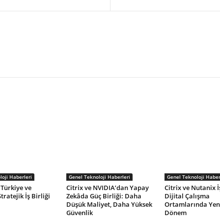
oji Haberleri
Genel Teknoloji Haberleri
Genel Teknoloji Haber
Türkiye ve
Citrix ve NVIDIA’dan Yapay
Citrix ve Nutanix İş
tratejik İş Birliği
Zekâda Güç Birliği: Daha
Dijital Çalışma
Düşük Maliyet, Daha Yüksek
Ortamlarında Yeni
Güvenlik
Dönem