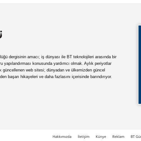
ü dergisinin amacı; iş dünyası ile BT teknolojileri arasında bir
ru yapılandırması konusunda yardımcı olmak. Aylık periyotlar
ük güncellenen web sitesi; dünyadan ve ülkemizden güncel
rden başarı hikayeleri ve daha fazlasını içerisinde barındırıyor.
Hakkımızda
İletişim
Künye
Reklam
BT Gün