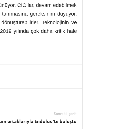
üşünüyor. CİO’lar, devam edebilmek
k tanımasına gereksinim duyuyor.
önüştürebilirler. Teknolojinin ve
019 yılında çok daha kritik hale
Sonraki İçerik
üm ortaklarıyla Endülüs ’te buluştu