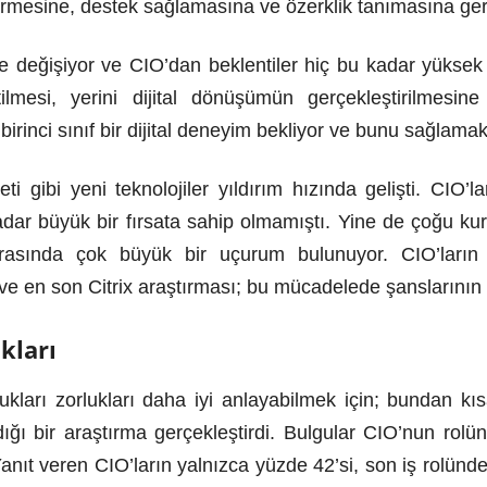
ermesine, destek sağlamasına ve özerklik tanımasına ge
de değişiyor ve CIO’dan beklentiler hiç bu kadar yükse
ilmesi, yerini dijital dönüşümün gerçekleştirilmesin
ği birinci sınıf bir dijital deneyim bekliyor ve bunu sağla
ti gibi yeni teknolojiler yıldırım hızında gelişti. CIO’
adar büyük bir fırsata sahip olmamıştı. Yine de çoğu kuru
 arasında çok büyük bir uçurum bulunuyor. CIO’ların
ve en son Citrix araştırması; bu mücadelede şanslarının
kları
ukları zorlukları daha iyi anlayabilmek için; bundan kı
ığı bir araştırma gerçekleştirdi. Bulgular CIO’nun rolün
nıt veren CIO’ların yalnızca yüzde 42’si, son iş rolünde 