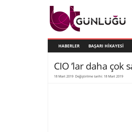
B
T
G
ü
n
l
ü
HABERLER
BAŞARI HIKAYESI
ğ
ü
CIO ’lar daha çok sa
18 Mart 2019
Değiştirilme tarihi: 18 Mart 2019