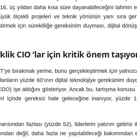
 16, üç yıldan daha kısa süre dayanabileceğini tahmin 
büyük ölçekli projeleri ve teknik yönünün yanı sıra ge
ştirmek için sürekliliğe gereksinim duyması, dijital dön
klik CIO ‘lar için kritik önem taşıyo
T’ye bırakmak yerine, bunu gerçekleştirmek için yalnız
ılanların yüzde 60’ının dijital teknolojiye gereksinim duyd
i (CDO) işe aldığını gösteriyor. Ancak bu, tartışma konusu
 içinde gereksiz hale geleceğine inanıyor, yüzde 1
yarısından fazlası (yüzde 52), liderlerin yatırım getirisi 
mından değil, daha fazla ne yapılabileceği bakımından e