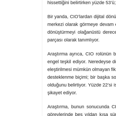
hissettiğini belirtirken yüzde 53’ü
Bir yanda, CIO’lardan dijital dön
merkezi olarak görmeye devam etti
dönüştürmeyi olağanüstü derecede
parçası olarak tanımlıyor.
Araştırma ayrıca, CIO rolünün b
engel teşkil ediyor. Neredeyse dö
eleştirilmesi mümkün olmayan fiki
desteklenme biçimi; bir başka sor
olduğunu belirtiyor. Yüzde 22’si i
şikayet ediyor.
Araştırma, bunun sonucunda CIO
görevlerinde beş yıldan kısa sü