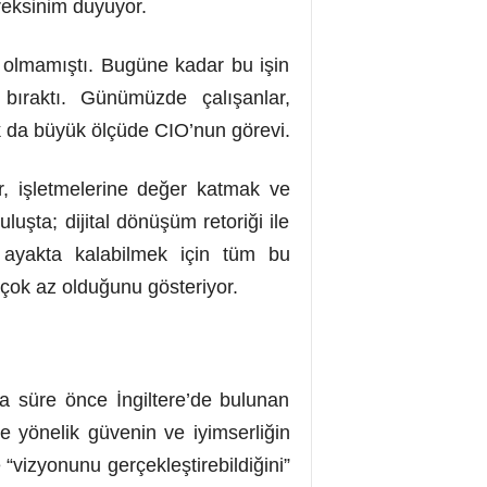
reksinim duyuyor.
k olmamıştı. Bugüne kadar bu işin
e bıraktı. Günümüzde çalışanlar,
mak da büyük ölçüde CIO’nun görevi.
lar, işletmelerine değer katmak ve
luşta; dijital dönüşüm retoriği ile
 ayakta kalabilmek için tüm bu
 çok az olduğunu gösteriyor.
sa süre önce İngiltere’de bulunan
e yönelik güvenin ve iyimserliğin
“vizyonunu gerçekleştirebildiğini”