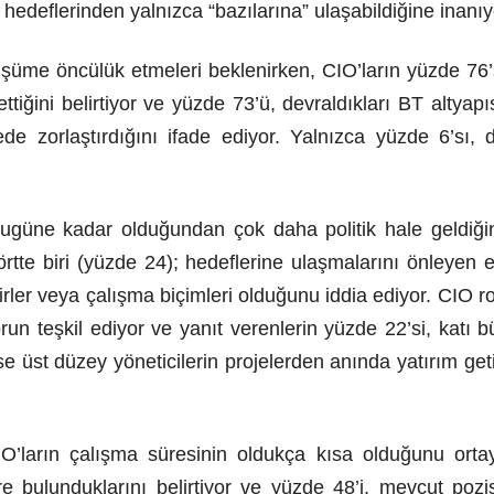
; hedeflerinden yalnızca “bazılarına” ulaşabildiğine inanıy
üşüme öncülük etmeleri beklenirken, CIO’ların yüzde 76’sı
ğini belirtiyor ve yüzde 73’ü, devraldıkları BT altyapısı
 zorlaştırdığını ifade ediyor. Yalnızca yüzde 6’sı, diji
ugüne kadar olduğundan çok daha politik hale geldiğin
rtte biri (yüzde 24); hedeflerine ulaşmalarını önleyen e
rler veya çalışma biçimleri olduğunu iddia ediyor. CIO ro
un teşkil ediyor ve yanıt verenlerin yüzde 22’si, katı bü
se üst düzey yöneticilerin projelerden anında yatırım get
’ların çalışma süresinin oldukça kısa olduğunu ortay
re bulunduklarını belirtiyor ve yüzde 48’i, mevcut poz