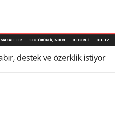
MAKALELER
SEKTÖRÜN İÇINDEN
BT DERGI
BTG TV
bır, destek ve özerklik istiyor