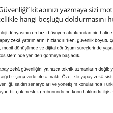
Güvenliği” kitabınızı yazmaya sizi mo
zellikle hangi boşluğu doldurmasını h
loji dünyasının en hızlı büyüyen alanlarından biri haline
apay zekâ yatırımlarını hızlandırırken, güvenlik boyutu
 mobil dönüşümde ve dijital dönüşüm süreçlerinde yaşad
kosisteminde yeniden görmeye başladık.
ay zekâ güvenliğini yalnızca teknik uzmanların değil; yöne
eceği bir çerçevede ele almaktı. Özellikle yapay zekâ sist
üvenliği, saldırı senaryoları ve yönetişim konularında Tür
uyan bir çok meslek grubununda bu konu hakkında ilgisin