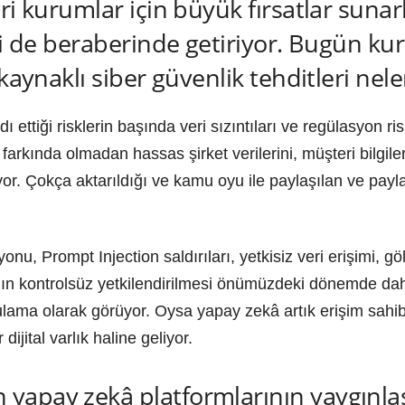
eri kurumlar için büyük fırsatlar sun
ni de beraberinde getiriyor. Bugün ku
kaynaklı siber güvenlik tehditleri nele
ettiği risklerin başında veri sızıntıları ve regülasyon ris
farkında olmadan hassas şirket verilerini, müşteri bilgiler
iliyor. Çokça aktarıldığı ve kamu oyu ile paylaşılan ve p
, Prompt Injection saldırıları, yetkisiz veri erişimi, 
nın kontrolsüz yetkilendirilmesi önümüzdeki dönemde da
ama olarak görüyor. Oysa yapay zekâ artık erişim sahibi,
dijital varlık haline geliyor.
apay zekâ platformlarının yaygınlaş