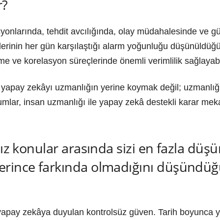
r?
nlarında, tehdit avcılığında, olay müdahalesinde ve güv
plerinin her gün karşılaştığı alarm yoğunluğu düşünüldüğ
e ve korelasyon süreçlerinde önemli verimlilik sağlayabi
yapay zekâyı uzmanlığın yerine koymak değil; uzmanlığı
lar, insan uzmanlığı ile yapay zekâ destekli karar mekan
nız konular arasında sizi en fazla düş
rince farkında olmadığını düşündüğü
apay zekâya duyulan kontrolsüz güven. Tarih boyunca yeni