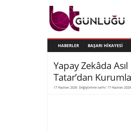
B
T
G
ü
n
l
ü
HABERLER
BAŞARI HIKAYESI
ğ
ü
Yapay Zekâda Asıl 
Tatar’dan Kurumlar
17 Haziran 2026
Değiştirilme tarihi: 17 Haziran 2026