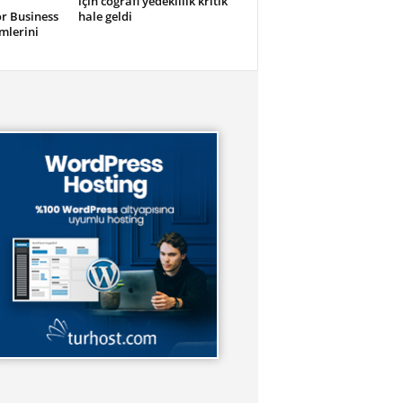
için coğrafi yedeklilik kritik
or Business
hale geldi
mlerini