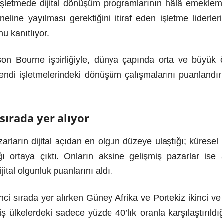
şletmede dijital dönüşüm programlarının hâlâ emeklem
neline yayılması gerektiğini itiraf eden işletme lider
u kanıtlıyor.
son Bourne işbirliğiyle, dünya çapında orta ve büyük ö
) kendi işletmelerindeki dönüşüm çalışmalarını puanlandı
sırada yer alıyor
rların dijital açıdan en olgun düzeye ulaştığı; küresel
ğı ortaya çıktı. Onların aksine gelişmiş pazarlar ise
tal olgunluk puanlarını aldı.
i sırada yer alırken Güney Afrika ve Portekiz ikinci ve 
ş ülkelerdeki sadece yüzde 40’lık oranla karşılaştırıld