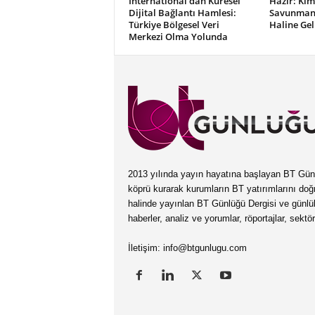
International’dan Küresel
Hazır: Kim
Dijital Bağlantı Hamlesi:
Savunmanı
Türkiye Bölgesel Veri
Haline Gel
Merkezi Olma Yolunda
2013 yılında yayın hayatına başlayan BT Günlüğ
köprü kurarak kurumların BT yatırımlarını doğ
halinde yayınlan BT Günlüğü Dergisi ve günl
haberler, analiz ve yorumlar, röportajlar, sektö
İletişim:
info@btgunlugu.com