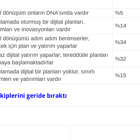
al dönüşüm onların DNA’sında vardır
%5
amada oturmuş bir dijital planları,
%14
ımları ve inovasyonları vardır
tal dönüşümü adım adım benimserler,
%34
ek için plan ve yatırım yaparlar
z dijital yatırım yaparlar; tereddütle planları
%32
aya başlamaktadırlar
amada dijital bir planları yoktur, sınırlı
%15
imleri ve yatırımları vardır
kiplerini geride bıraktı