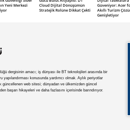
lik Güvenliği Siber
Gücü Bulut Altyapısı: DT
Dijital Tabelalara
n Yeni Merkezi
Cloud Dijital Dönüşümün
Güveniyor: Acer f
iyor
Stratejik Rolüne Dikkat Çekti
Akıllı Turizm Çözü
Genişletiyor
ü dergisinin amacı; iş dünyası ile BT teknolojileri arasında bir
ru yapılandırması konusunda yardımcı olmak. Aylık periyotlar
ük güncellenen web sitesi; dünyadan ve ülkemizden güncel
rden başarı hikayeleri ve daha fazlasını içerisinde barındırıyor.