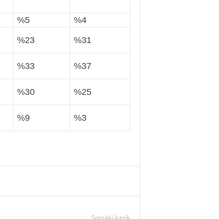
%5
%4
%23
%31
%33
%37
%30
%25
%9
%3
Sonraki İçerik