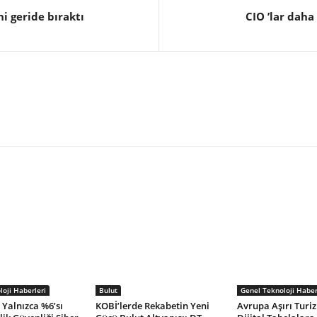
ni geride bıraktı
CIO ’lar daha 
oji Haberleri
Bulut
Genel Teknoloji Haber
 Yalnızca %6’sı
KOBİ’lerde Rekabetin Yeni
Avrupa Aşırı Turi