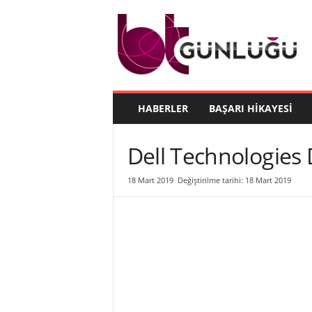
B
T
G
ü
n
l
ü
HABERLER
BAŞARI HIKAYESI
ğ
ü
Dell Technologies 
18 Mart 2019
Değiştirilme tarihi: 18 Mart 2019