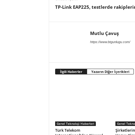
TP-Link EAP225, testlerde rakipleri
Mutlu Çavuş
https://www.btgunlugu.com/
İlgili Haberler
Yazarın Diğer İçerikleri
Genel Teknoloji Haberleri
Genel Teknol
Türk Telekom
Şirketlerin