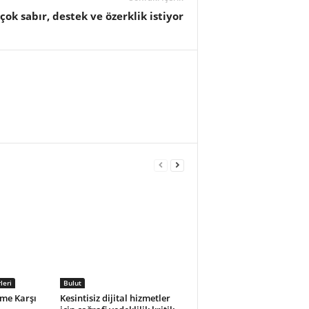
çok sabır, destek ve özerklik istiyor
leri
Bulut
zme Karşı
Kesintisiz dijital hizmetler