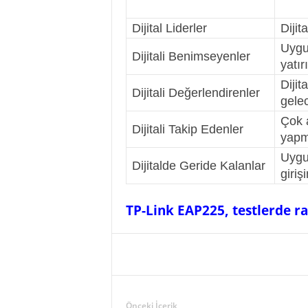
Dijital Liderler
Dijit
Uygul
Dijitali Benimseyenler
yatır
Diji
Dijitali Değerlendirenler
gelec
Çok a
Dijitali Takip Edenler
yapm
Uygul
Dijitalde Geride Kalanlar
giriş
TP-Link EAP225, testlerde ra
Önceki İçerik