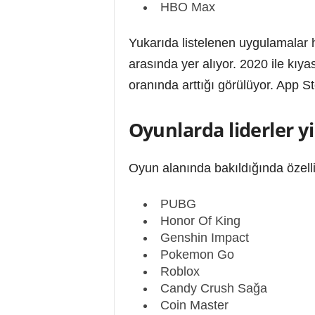
HBO Max
Yukarıda listelenen uygulamalar
arasında yer alıyor. 2020 ile kıy
oranında arttığı görülüyor. App S
Oyunlarda liderler yi
Oyun alanında bakıldığında özelli
PUBG
Honor Of King
Genshin Impact
Pokemon Go
Roblox
Candy Crush Sağa
Coin Master