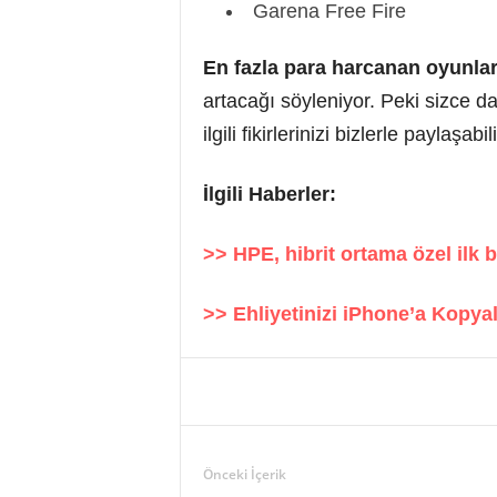
Garena Free Fire
En fazla para harcanan oyunla
artacağı söyleniyor. Peki sizce 
ilgili fikirlerinizi bizlerle paylaşabil
İlgili Haberler:
>> HPE, hibrit ortama özel ilk b
>> Ehliyetinizi iPhone’a Kopyal
Önceki İçerik