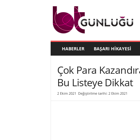
B
T
G
ü
n
l
ü
HABERLER
BAŞARI HIKAYESI
ğ
ü
Çok Para Kazandır
Bu Listeye Dikkat
2 Ekim 2021
Değiştirilme tarihi: 2 Ekim 2021