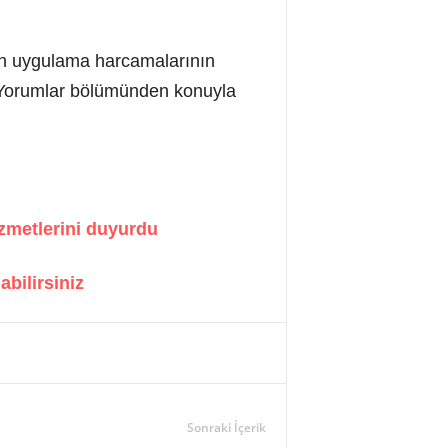
çin uygulama harcamalarının
? Yorumlar bölümünden konuyla
izmetlerini duyurdu
abilirsiniz
Sonraki İçerik