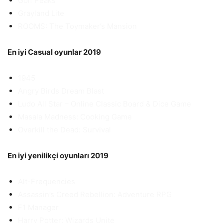
Golf Peaks
Grayland Lite
ROOMS: The Toymaker’s Mansion
En iyi Casual oyunlar 2019
1945
Angry Birds Dream Blast
Ludo All Star – Online Classic Board & Dice Game
Masala Madness: Cooking Game
Overkill the Dead: Survival
En iyi yenilikçi oyunları 2019
Alt-Frequencies
Assassin’s Creed Rebellion: Adventure RPG
F1 Manager
Harry Potter: Wizards Unite