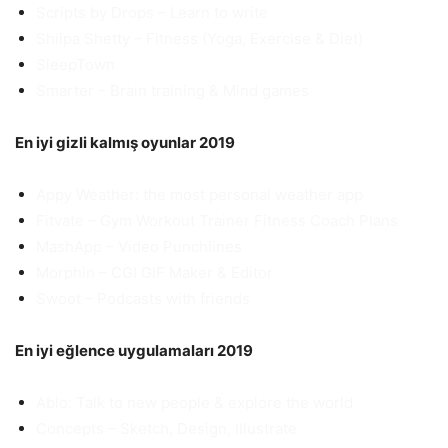
Scripts by Drops – Learn to write
Shilpa Shetty – Fitness (Yoga, Exercise & Diet)
SleepTown
Smarter – Brain training & Mind games
En iyi gizli kalmış oyunlar 2019
Appy Weather: the most personal weather app
Fitvate – Gym Workout Trainer Fitness Coach Plans
MashApp – Video Punchlines
Morphin – CGI GIF Maker & Editor
Swoot – Podcasts with friends
En iyi eğlence uygulamaları 2019
Ablo: Talk to new people & explore the world
Concepts – Sketch, Design, Illustrate