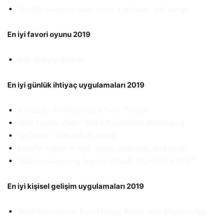
Spotify: Listen to new music, podcasts, and songs
En iyi favori oyunu 2019
Call of Duty: Mobile
En iyi günlük ihtiyaç uygulamaları 2019
Boosted – Productivity & Time Tracker
Hike Sticker Chat – Fun & Expressive Messaging
OkCredit – Udhar Bahi Khata
Spotify: Listen to new music, podcasts, and songs
Vedantu: Learning App for Class6-10, IITJEE & NEET
En iyi kişisel gelişim uygulamaları 2019
Work from Home, Earn Money, Resell with Meesho App