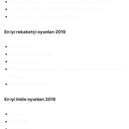
Enlight Pixaloop – Photo Animator & Photo Editor
Live Line & Cricket Scores – Cricket Exchange
Video Editor – Glitch Video Effects
En iyi rekabetçi oyunları 2019
Brawl Stars
Call of Duty®: Mobile
Dark Sword 2
SHADOWGUN LEGENDS – FPS PvP and Coop Shooting
Game
Stick Cricket Live
En iyi Indie oyunları 2019
#DRIVE
Fly THIS!