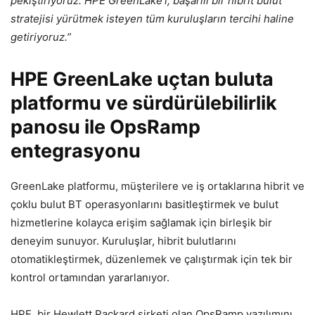
pekiştiriyoruz. HPE GreenLake’i, başarılı bir hibrit bulut
stratejisi yürütmek isteyen tüm kuruluşların tercihi haline
getiriyoruz.”
HPE GreenLake uçtan buluta
platformu ve sürdürülebilirlik
panosu ile OpsRamp
entegrasyonu
GreenLake platformu, müşterilere ve iş ortaklarına hibrit ve
çoklu bulut BT operasyonlarını basitleştirmek ve bulut
hizmetlerine kolayca erişim sağlamak için birleşik bir
deneyim sunuyor. Kuruluşlar, hibrit bulutlarını
otomatikleştirmek, düzenlemek ve çalıştırmak için tek bir
kontrol ortamından yararlanıyor.
HPE, bir Hewlett Packard şirketi olan OpsRamp yazılımını