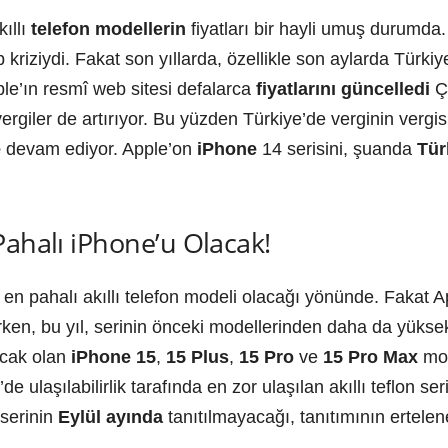
kıllı
telefon modellerin
fiyatları bir hayli umuş durumda. İ
kriziydi. Fakat son yıllarda, özellikle son aylarda Türki
pple’ın resmî web sitesi defalarca
fiyatlarını güncelledi
Çü
ergiler de artırıyor. Bu yüzden Türkiye’de verginin vergis
e
devam ediyor. Apple’on
iPhone
14 serisini, şuanda
Tür
Pahalı iPhone’u Olacak!
en pahalı akıllı telefon modeli olacağı yönünde. Fakat Appl
arken, bu yıl, serinin önceki modellerinden daha da yüksek
acak olan
iPhone 15
,
15 Plus
,
15 Pro
ve
15 Pro Max
mod
e ulaşılabilirlik tarafında en zor ulaşılan akıllı teflon seri
serinin
Eylül ayında
tanıtılmayacağı, tanıtımının ertelene