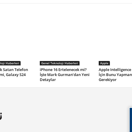
oji Haberleri
Genel Teknoloji Haberleri
Apple
k Satan Telefon
iPhone 16 Ertelenecek mi?
Apple Intelligenc
mi, Galaxy S24
İşte Mark Gurman’dan Yeni
İçin Bunu Yapman
Detaylar
Gerekiyor