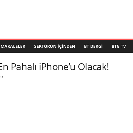
MAKALELER
SEKTÖRÜN İÇINDEN
BT DERGI
BTG TV
En Pahalı iPhone’u Olacak!
23