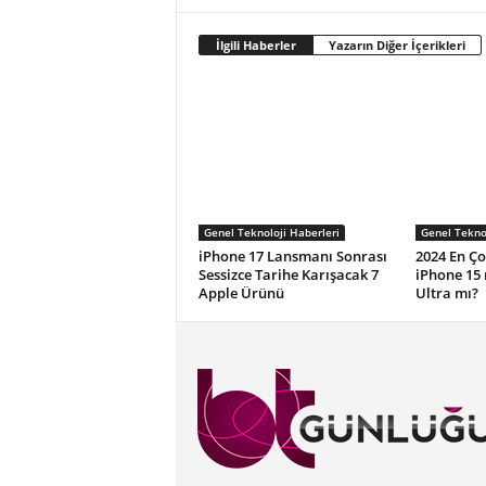
İlgili Haberler
Yazarın Diğer İçerikleri
Genel Teknoloji Haberleri
Genel Teknol
iPhone 17 Lansmanı Sonrası
2024 En Ço
Sessizce Tarihe Karışacak 7
iPhone 15 
Apple Ürünü
Ultra mı?