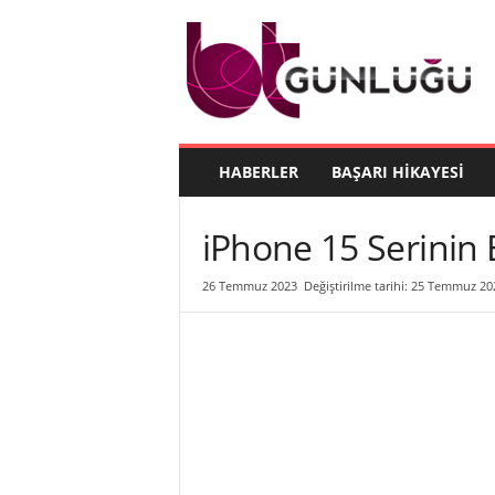
B
T
G
ü
n
l
ü
HABERLER
BAŞARI HIKAYESI
ğ
ü
iPhone 15 Serinin 
26 Temmuz 2023
Değiştirilme tarihi: 25 Temmuz 20