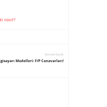
i nasıl?
Sonraki İçerik
gisayarı Modelleri: F/P Canavarları!