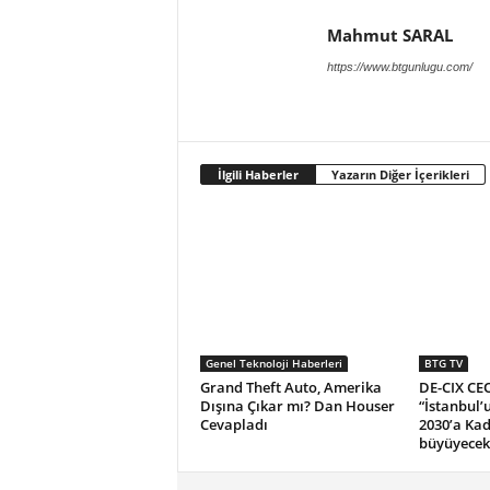
Mahmut SARAL
https://www.btgunlugu.com/
İlgili Haberler
Yazarın Diğer İçerikleri
Genel Teknoloji Haberleri
BTG TV
Grand Theft Auto, Amerika
DE-CIX CEO
Dışına Çıkar mı? Dan Houser
“İstanbul’
Cevapladı
2030’a Kad
büyüyecek