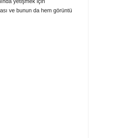
nında yetişmek için
olması ve bunun da hem görüntü