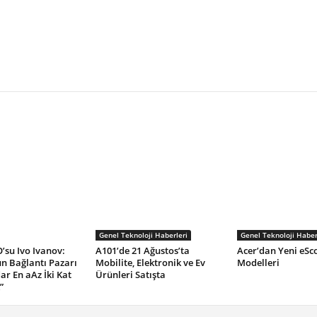
Genel Teknoloji Haberleri
Genel Teknoloji Haber
’su Ivo Ivanov:
A101’de 21 Ağustos’ta
Acer’dan Yeni eSc
un Bağlantı Pazarı
Mobilite, Elektronik ve Ev
Modelleri
ar En aAz İki Kat
Ürünleri Satışta
”