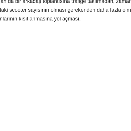
an da bir arkadaş toplantısına trafiğe takılmadan, zama
traftaki scooter sayısının olması gerekenden daha fazla 
anlarının kısıtlanmasına yol açması.