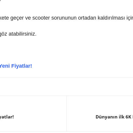
”
ete geçer ve scooter sorununun ortadan kaldırılması için g
öz atabilirsiniz.
eni Fiyatlar!
yatlar!
Dünyanın ilk 6K 