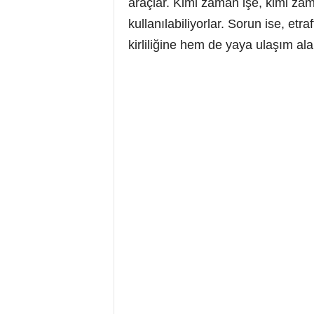
araçlar. Kimi zaman işe, kimi zam
kullanılabiliyorlar. Sorun ise, e
kirliliğine hem de yaya ulaşım al