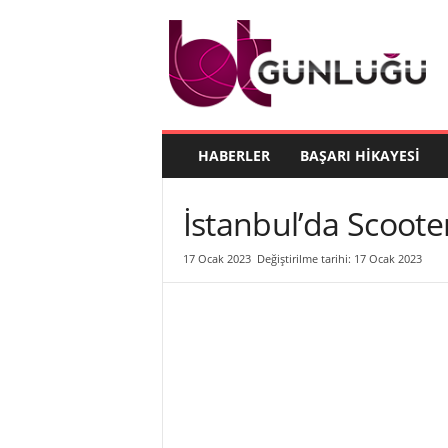
B
T
G
ü
n
l
ü
HABERLER
BAŞARI HIKAYESI
ğ
ü
İstanbul’da Scoote
17 Ocak 2023
Değiştirilme tarihi: 17 Ocak 2023