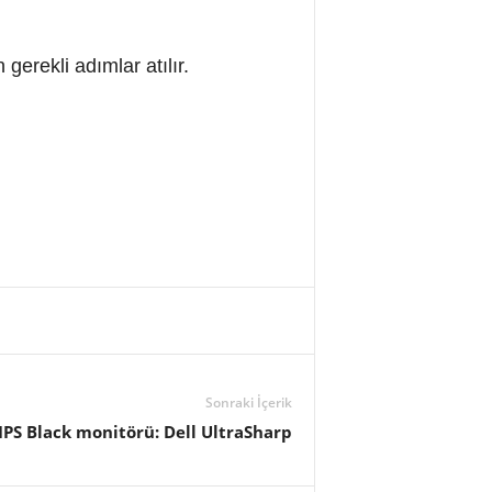
erekli adımlar atılır.
Sonraki İçerik
IPS Black monitörü: Dell UltraSharp