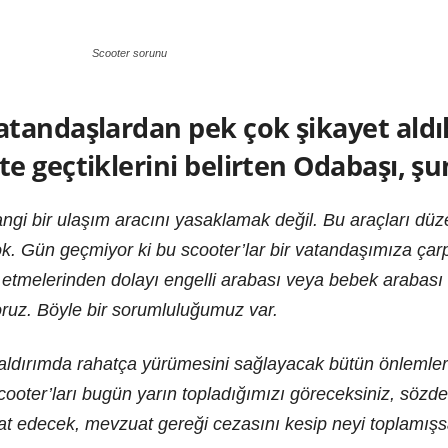
Scooter sorunu
tandaşlardan pek çok şikayet aldık
 geçtiklerini belirten Odabaşı, şun
gi bir ulaşım aracını yasaklamak değil. Bu araçları düze
ok. Gün geçmiyor ki bu scooter’lar bir vatandaşımıza ça
 etmelerinden dolayı engelli arabası veya bebek arabası
oruz. Böyle bir sorumluluğumuz var.
aldırımda rahatça yürümesini sağlayacak bütün önlemleri 
scooter’ları bugün yarın topladığımızı göreceksiniz, sö
aat edecek, mevzuat gereği cezasını kesip neyi toplamış